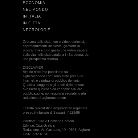
ECONOMIA
NEL MONDO
IN ITALIA
IN CITTÀ
NECROLOGIE
Cronaca dalla città, foto e video, curiosità,
approfondimenti, inchieste, gli eventi in
programma e tutto quello che volete sapere
sulla vita nella città catalana in Sardegna, da
una prospettiva diversa.
DISCLAIMER
Alcune delle foto pubblicate su
algheroecoeco.com sono state prese da
Internet, e valutate di pubblico dominio.
Qualora i soggetti o gli autori delle stesse
avessero qualcosa da eccepire alla loro
pubblicazione, non esitino a segnalarlo alla
redazione di algheroeco.com
Testata giornalistica indipendente registrata
presso il tribunale di Sassari n° 228/89
Direttore: Gioele Damiano Cantoni
Editrice: Città Grafica
Redazione: Via Goceano, 10 - 07041 Alghero
ISSN 2532-618X