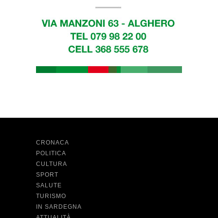
CRONACA
POLITICA
CULTURA
SPORT
SALUTE
TURISMO
IN SARDEGNA
ATTUALITÀ