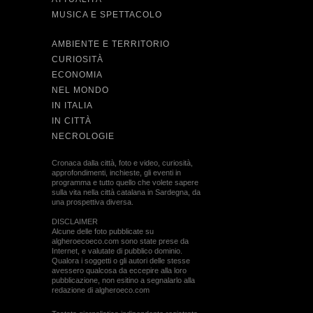
MUSICA E SPETTACOLO
AMBIENTE E TERRITORIO
CURIOSITÀ
ECONOMIA
NEL MONDO
IN ITALIA
IN CITTÀ
NECROLOGIE
Cronaca dalla città, foto e video, curiosità,
approfondimenti, inchieste, gli eventi in
programma e tutto quello che volete sapere
sulla vita nella città catalana in Sardegna, da
una prospettiva diversa.
DISCLAIMER
Alcune delle foto pubblicate su
algheroecoeco.com sono state prese da
Internet, e valutate di pubblico dominio.
Qualora i soggetti o gli autori delle stesse
avessero qualcosa da eccepire alla loro
pubblicazione, non esitino a segnalarlo alla
redazione di algheroeco.com