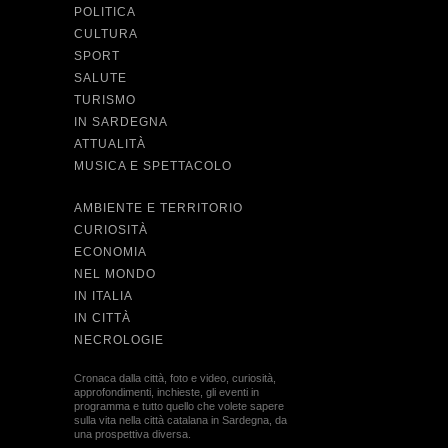
POLITICA
CULTURA
SPORT
SALUTE
TURISMO
IN SARDEGNA
ATTUALITÀ
MUSICA E SPETTACOLO
AMBIENTE E TERRITORIO
CURIOSITÀ
ECONOMIA
NEL MONDO
IN ITALIA
IN CITTÀ
NECROLOGIE
Cronaca dalla città, foto e video, curiosità,
approfondimenti, inchieste, gli eventi in
programma e tutto quello che volete sapere
sulla vita nella città catalana in Sardegna, da
una prospettiva diversa.