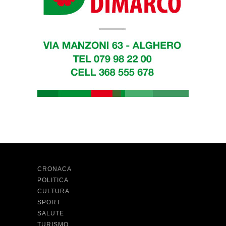
CRONACA
POLITICA
CULTURA
SPORT
SALUTE
TURISMO