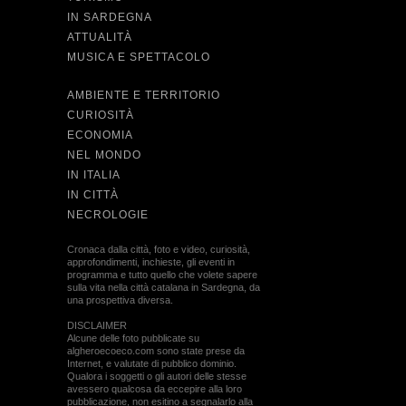
IN SARDEGNA
ATTUALITÀ
MUSICA E SPETTACOLO
AMBIENTE E TERRITORIO
CURIOSITÀ
ECONOMIA
NEL MONDO
IN ITALIA
IN CITTÀ
NECROLOGIE
Cronaca dalla città, foto e video, curiosità,
approfondimenti, inchieste, gli eventi in
programma e tutto quello che volete sapere
sulla vita nella città catalana in Sardegna, da
una prospettiva diversa.
DISCLAIMER
Alcune delle foto pubblicate su
algheroecoeco.com sono state prese da
Internet, e valutate di pubblico dominio.
Qualora i soggetti o gli autori delle stesse
avessero qualcosa da eccepire alla loro
pubblicazione, non esitino a segnalarlo alla