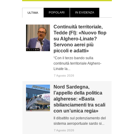
POPOLARI
IN EVIDENZA
ULTIMA
Continuità territoriale,
Tedde (FI): «Nuovo flop
su Alghero-Linate?
Servono aerei più
piccoli e adatti»
“Con il terzo bando sulla
continuità territoriale Alghero-
Linate la...
7 Agosto 2026
Nord Sardegna,
l’appello della politica
algherese: «Basta
sbilanciamenti tra scali
con un’unica regia»
Il dibattito sul potenziamento del
sistema aeroportuale sardo si...
7 Agosto 2026