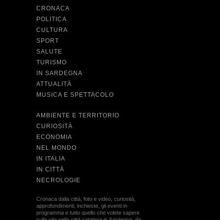
CRONACA
POLITICA
CULTURA
SPORT
SALUTE
TURISMO
IN SARDEGNA
ATTUALITÀ
MUSICA E SPETTACOLO
AMBIENTE E TERRITORIO
CURIOSITÀ
ECONOMIA
NEL MONDO
IN ITALIA
IN CITTÀ
NECROLOGIE
Cronaca dalla città, foto e video, curiosità,
approfondimenti, inchieste, gli eventi in
programma e tutto quello che volete sapere
sulla vita nella città catalana in Sardegna, da