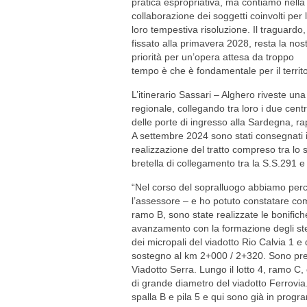
pratica espropriativa, ma contiamo nella
collaborazione dei soggetti coinvolti per 
loro tempestiva risoluzione. Il traguardo,
fissato alla primavera 2028, resta la nos
priorità per un’opera attesa da troppo
tempo è che è fondamentale per il territo
L’itinerario Sassari – Alghero riveste una
regionale, collegando tra loro i due cent
delle porte di ingresso alla Sardegna, ra
A settembre 2024 sono stati consegnati i
realizzazione del tratto compreso tra lo s
bretella di collegamento tra la S.S.291 e l
“Nel corso del sopralluogo abbiamo percors
l’assessore – e ho potuto constatare come
ramo B, sono state realizzate le bonifiche
avanzamento con la formazione degli stess
dei micropali del viadotto Rio Calvia 1 e
sostegno al km 2+000 / 2+320. Sono presen
Viadotto Serra. Lungo il lotto 4, ramo C, 
di grande diametro del viadotto Ferrovia
spalla B e pila 5 e qui sono già in progr