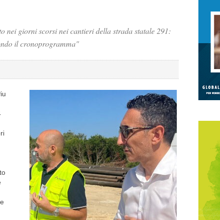
o nei giorni scorsi nei cantieri della strada statale 291:
condo il cronoprogramma"
iu
4
ri
to
e
he