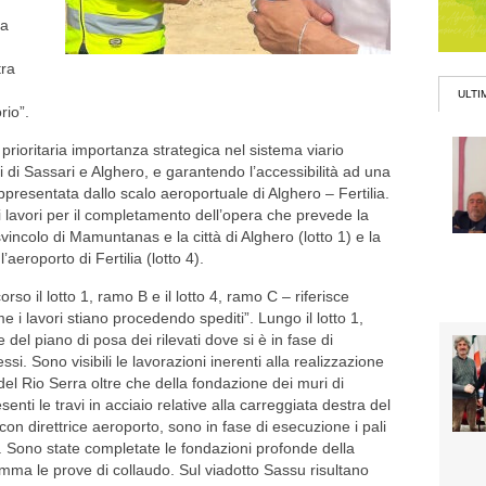
la
tra
ULTI
rio”.
 prioritaria importanza strategica nel sistema viario
ri di Sassari e Alghero, e garantendo l’accessibilità ad una
ppresentata dallo scalo aeroportuale di Alghero – Fertilia.
 lavori per il completamento dell’opera che prevede la
vincolo di Mamuntanas e la città di Alghero (lotto 1) e la
’aeroporto di Fertilia (lotto 4).
o il lotto 1, ramo B e il lotto 4, ramo C – riferisce
 i lavori stiano procedendo spediti”. Lungo il lotto 1,
 del piano di posa dei rilevati dove si è in fase di
i. Sono visibili le lavorazioni inerenti alla realizzazione
 del Rio Serra oltre che della fondazione dei muri di
ti le travi in acciaio relative alla carreggiata destra del
con direttrice aeroporto, sono in fase di esecuzione i pali
. Sono state completate le fondazioni profonde della
amma le prove di collaudo. Sul viadotto Sassu risultano