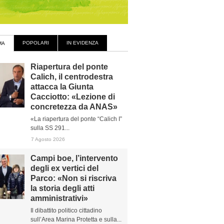
POPOLARI
IN EVIDENZA
MA
Riapertura del ponte
Calich, il centrodestra
attacca la Giunta
Cacciotto: «Lezione di
concretezza da ANAS»
«La riapertura del ponte “Calich I”
sulla SS 291...
7 Agosto 2026
Campi boe, l’intervento
degli ex vertici del
Parco: «Non si riscriva
la storia degli atti
amministrativi»
Il dibattito politico cittadino
sull’Area Marina Protetta e sulla...