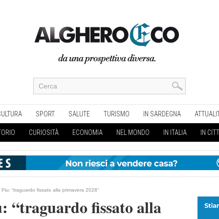
CULTURA
SPORT
SALUTE
TURISMO
IN SARDEGNA
ATTUALI
TORIO
CURIOSITÀ
ECONOMIA
NEL MONDO
IN ITALIA
IN CIT
 Piu: “traguardo fissato alla primavera 2028”
: “traguardo fissato alla