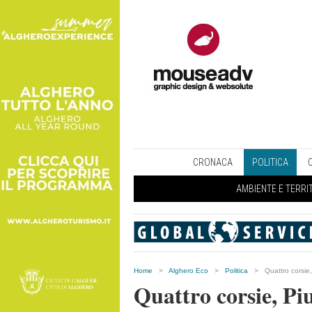
CRONACA
POLITICA
AMBIENTE E TERRI
Home
>
Alghero Eco
>
Politica
>
Quattro corsie,
Quattro corsie, Piu