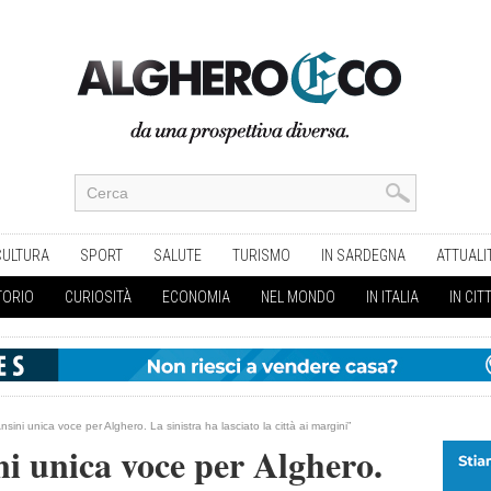
CULTURA
SPORT
SALUTE
TURISMO
IN SARDEGNA
ATTUALI
TORIO
CURIOSITÀ
ECONOMIA
NEL MONDO
IN ITALIA
IN CIT
nsini unica voce per Alghero. La sinistra ha lasciato la città ai margini”
ni unica voce per Alghero.