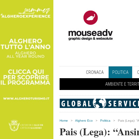
CRONACA
POLITICA
AMBIENTE E TERRI
Home
>
Alghero Eco
>
Politica
>
Pais (Lega): “A
Pais (Lega): “Ansi