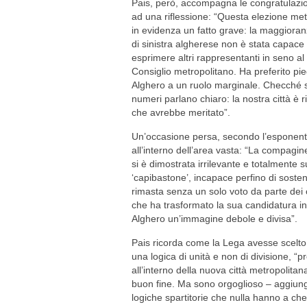
Pais, però, accompagna le congratulazio
ad una riflessione: “Questa elezione met
in evidenza un fatto grave: la maggiora
di sinistra algherese non è stata capace 
esprimere altri rappresentanti in seno al
Consiglio metropolitano. Ha preferito pieg
Alghero a un ruolo marginale. Checché se 
numeri parlano chiaro: la nostra città è 
che avrebbe meritato”.
Un’occasione persa, secondo l’esponente d
all’interno dell’area vasta: “La compagine
si è dimostrata irrilevante e totalmente s
‘capibastone’, incapace perfino di soste
rimasta senza un solo voto da parte dei 
che ha trasformato la sua candidatura in
Alghero un’immagine debole e divisa”.
Pais ricorda come la Lega avesse scelto 
una logica di unità e non di divisione, “pr
all’interno della nuova città metropolita
buon fine. Ma sono orgoglioso – aggiung
logiche spartitorie che nulla hanno a che f