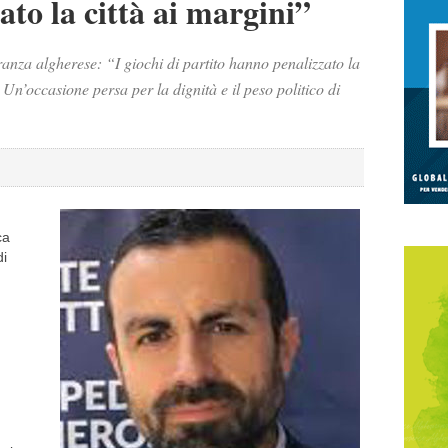
iato la città ai margini”
ranza algherese: “I giochi di partito hanno penalizzato la
 Un’occasione persa per la dignità e il peso politico di
ca
di