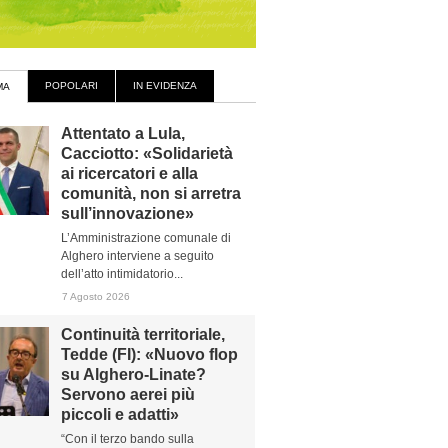
POPOLARI
IN EVIDENZA
MA
Attentato a Lula,
Cacciotto: «Solidarietà
ai ricercatori e alla
comunità, non si arretra
sull’innovazione»
L’Amministrazione comunale di
Alghero interviene a seguito
dell’atto intimidatorio...
7 Agosto 2026
Continuità territoriale,
Tedde (FI): «Nuovo flop
su Alghero-Linate?
Servono aerei più
piccoli e adatti»
“Con il terzo bando sulla