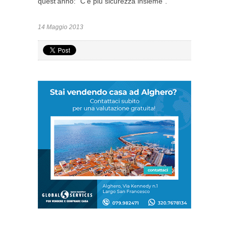
quest’anno: “C’è più sicurezza insieme”.
14 Maggio 2013