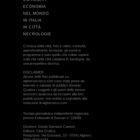
ECONOMIA
NEL MONDO
IN ITALIA
IN CITTÀ
NECROLOGIE
Cronaca dalla città, foto e video, curiosità,
approfondimenti, inchieste, gli eventi in
programma e tutto quello che volete sapere
sulla vita nella città catalana in Sardegna, da
una prospettiva diversa.
DISCLAIMER
Alcune delle foto pubblicate su
algheroecoeco.com sono state prese da
Internet, e valutate di pubblico dominio.
Qualora i soggetti o gli autori delle stesse
avessero qualcosa da eccepire alla loro
pubblicazione, non esitino a segnalarlo alla
redazione di algheroeco.com
Testata giornalistica indipendente registrata
presso il tribunale di Sassari n° 228/89
Direttore: Gioele Damiano Cantoni
Editrice: Città Grafica
Redazione: Via Goceano, 10 - 07041 Alghero
ISSN 2532-618X