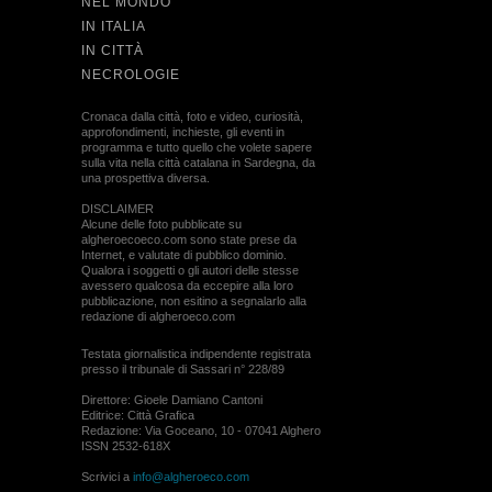
NEL MONDO
IN ITALIA
IN CITTÀ
NECROLOGIE
Cronaca dalla città, foto e video, curiosità,
approfondimenti, inchieste, gli eventi in
programma e tutto quello che volete sapere
sulla vita nella città catalana in Sardegna, da
una prospettiva diversa.
DISCLAIMER
Alcune delle foto pubblicate su
algheroecoeco.com sono state prese da
Internet, e valutate di pubblico dominio.
Qualora i soggetti o gli autori delle stesse
avessero qualcosa da eccepire alla loro
pubblicazione, non esitino a segnalarlo alla
redazione di algheroeco.com
Testata giornalistica indipendente registrata
presso il tribunale di Sassari n° 228/89
Direttore: Gioele Damiano Cantoni
Editrice: Città Grafica
Redazione: Via Goceano, 10 - 07041 Alghero
ISSN 2532-618X
Scrivici a
info@algheroeco.com