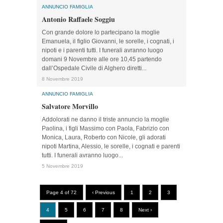
ANNUNCIO FAMIGLIA
Antonio Raffaele Soggiu
Con grande dolore lo partecipano la moglie
Emanuela, il figlio Giovanni, le sorelle, i cognati, i
nipoti e i parenti tutti. I funerali avranno luogo
domani 9 Novembre alle ore 10,45 partendo
dall’Ospedale Civile di Alghero diretti...
8 Novembre 2019
ANNUNCIO FAMIGLIA
Salvatore Morvillo
Addolorati ne danno il triste annuncio la moglie
Paolina, i figli Massimo con Paola, Fabrizio con
Monica, Laura, Roberto con Nicole, gli adorati
nipoti Martina, Alessio, le sorelle, i cognati e parenti
tutti. I funerali avranno luogo...
5 Novembre 2019
Page 4 of 72
‹ Previous
1
2
3
4
5
6
7
8
Next ›