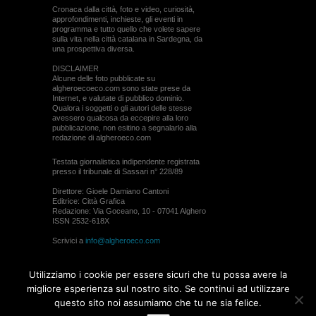
Cronaca dalla città, foto e video, curiosità,
approfondimenti, inchieste, gli eventi in
programma e tutto quello che volete sapere
sulla vita nella città catalana in Sardegna, da
una prospettiva diversa.
DISCLAIMER
Alcune delle foto pubblicate su
algheroecoeco.com sono state prese da
Internet, e valutate di pubblico dominio.
Qualora i soggetti o gli autori delle stesse
avessero qualcosa da eccepire alla loro
pubblicazione, non esitino a segnalarlo alla
redazione di algheroeco.com
Testata giornalistica indipendente registrata
presso il tribunale di Sassari n° 228/89
Direttore: Gioele Damiano Cantoni
Editrice: Città Grafica
Redazione: Via Goceano, 10 - 07041 Alghero
ISSN 2532-618X
Scrivici a
info@algheroeco.com
Webmaster:
WebRiver
Utilizziamo i cookie per essere sicuri che tu possa avere la
© ALGHERO ECO Riproduzione solo con il
migliore esperienza sul nostro sito. Se continui ad utilizzare
permesso di algheroeco.com
questo sito noi assumiamo che tu ne sia felice.