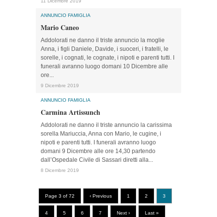
11 Dicembre 2019
ANNUNCIO FAMIGLIA
Mario Caneo
Addolorati ne danno il triste annuncio la moglie
Anna, i figli Daniele, Davide, i suoceri, i fratelli, le
sorelle, i cognati, le cognate, i nipoti e parenti tutti. I
funerali avranno luogo domani 10 Dicembre alle
ore...
9 Dicembre 2019
ANNUNCIO FAMIGLIA
Carmina Artissunch
Addolorati ne danno il triste annuncio la carissima
sorella Mariuccia, Anna con Mario, le cugine, i
nipoti e parenti tutti. I funerali avranno luogo
domani 9 Dicembre alle ore 14,30 partendo
dall’Ospedale Civile di Sassari diretti alla...
8 Dicembre 2019
Page 3 of 72
‹ Previous
1
2
3
4
5
6
7
Next ›
Last »