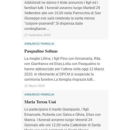
Addolorati ne danno il triste annuncio i figli ed i
familiari tutti. I funerali avranno luogo Martedì 29
Settembre alle ore 10,00 nella Parrocchia di San
Giuseppe ove sarà celebrata la santa messa
“corpore-praesenti”.Si dispensa dalle
condoglianze....
27 Settembre 2020
ANNUNCIO FAMIGLIA
Pasqualino Solinas
La moglie Lillina, i figli Pino con Annamaria, Rita
con Gianfranco ed Elias,Lella con Pasqualino lo
hanno abbracciato per l’ultima volta oggi 12 Marzo
2020. In riferimento al DPCM si sospende la
cerimonia funebre.La famiglia ringrazia tutti...
12 Marzo 2020
ANNUNCIO FAMIGLIA
Maria Teresa Usai
Lo partecipano il marito Giampaolo, i figli
Emanuele, Roberta con Salva e Olivia, Elias con
Marica. I funerali avranno luogo Venerdì 24
Gennaio alle ore 12,00 nella Cattedrale di Santa