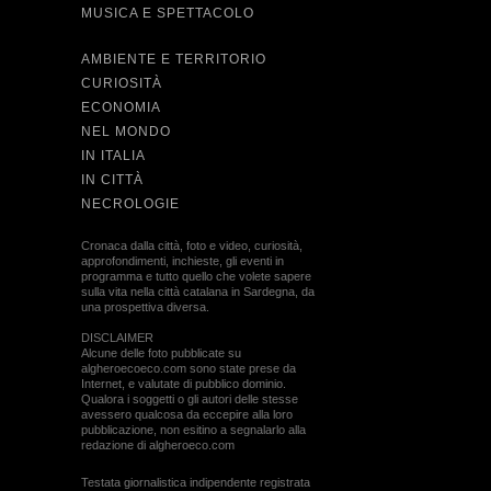
MUSICA E SPETTACOLO
AMBIENTE E TERRITORIO
CURIOSITÀ
ECONOMIA
NEL MONDO
IN ITALIA
IN CITTÀ
NECROLOGIE
Cronaca dalla città, foto e video, curiosità,
approfondimenti, inchieste, gli eventi in
programma e tutto quello che volete sapere
sulla vita nella città catalana in Sardegna, da
una prospettiva diversa.
DISCLAIMER
Alcune delle foto pubblicate su
algheroecoeco.com sono state prese da
Internet, e valutate di pubblico dominio.
Qualora i soggetti o gli autori delle stesse
avessero qualcosa da eccepire alla loro
pubblicazione, non esitino a segnalarlo alla
redazione di algheroeco.com
Testata giornalistica indipendente registrata