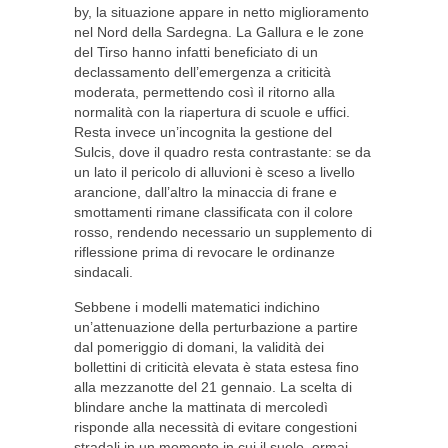
by, la situazione appare in netto miglioramento
nel Nord della Sardegna. La Gallura e le zone
del Tirso hanno infatti beneficiato di un
declassamento dell’emergenza a criticità
moderata, permettendo così il ritorno alla
normalità con la riapertura di scuole e uffici.
Resta invece un’incognita la gestione del
Sulcis, dove il quadro resta contrastante: se da
un lato il pericolo di alluvioni è sceso a livello
arancione, dall’altro la minaccia di frane e
smottamenti rimane classificata con il colore
rosso, rendendo necessario un supplemento di
riflessione prima di revocare le ordinanze
sindacali.
Sebbene i modelli matematici indichino
un’attenuazione della perturbazione a partire
dal pomeriggio di domani, la validità dei
bollettini di criticità elevata è stata estesa fino
alla mezzanotte del 21 gennaio. La scelta di
blindare anche la mattinata di mercoledì
risponde alla necessità di evitare congestioni
stradali in un momento in cui il suolo, ormai