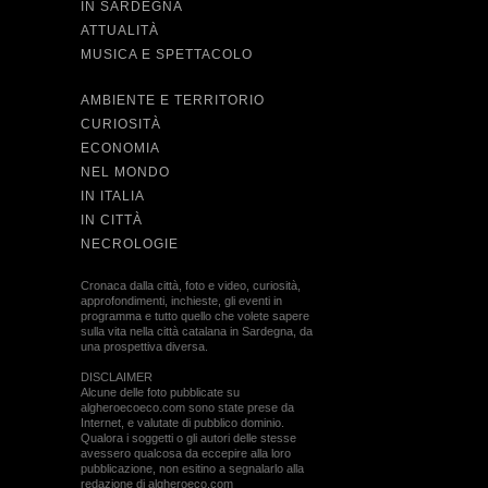
IN SARDEGNA
ATTUALITÀ
MUSICA E SPETTACOLO
AMBIENTE E TERRITORIO
CURIOSITÀ
ECONOMIA
NEL MONDO
IN ITALIA
IN CITTÀ
NECROLOGIE
Cronaca dalla città, foto e video, curiosità,
approfondimenti, inchieste, gli eventi in
programma e tutto quello che volete sapere
sulla vita nella città catalana in Sardegna, da
una prospettiva diversa.
DISCLAIMER
Alcune delle foto pubblicate su
algheroecoeco.com sono state prese da
Internet, e valutate di pubblico dominio.
Qualora i soggetti o gli autori delle stesse
avessero qualcosa da eccepire alla loro
pubblicazione, non esitino a segnalarlo alla
redazione di algheroeco.com