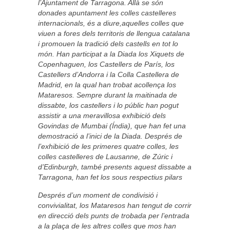
l’Ajuntament de Tarragona. Allà se són
donades apuntament les colles castelleres
internacionals, és a diure,aquelles colles que
viuen a fores dels territoris de llengua catalana
i promouen la tradició dels castells en tot lo
món. Han participat a la Diada los Xiquets de
Copenhaguen, los Castellers de París, los
Castellers d’Andorra i la Colla Castellera de
Madrid, en la qual han trobat acollença los
Mataresos. Sempre durant la maitinada de
dissabte, los castellers i lo públic han pogut
assistir a una meravillosa exhibició dels
Govindas de Mumbai (Índia), que han fet una
demostració a l’inici de la Diada. Després de
l’exhibició de les primeres quatre colles, les
colles castelleres de Lausanne, de Zúric i
d’Edinburgh, també presents aquest dissabte a
Tarragona, han fet los sous respectius pilars
Després d’un moment de condivisió i
convivialitat, los Mataresos han tengut de corrir
en direcció dels punts de trobada per l’entrada
a la plaça de les altres colles que mos han