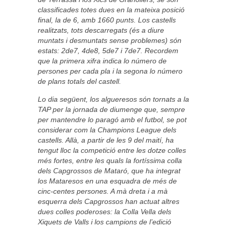
classificades totes dues en la mateixa posició
final, la de 6, amb 1660 punts. Los castells
realitzats, tots descarregats (és a diure
muntats i desmuntats sense problemes) són
estats: 2de7, 4de8, 5de7 i 7de7. Recordem
que la primera xifra indica lo número de
persones per cada pla i la segona lo número
de plans totals del castell.
Lo dia següent, los algueresos són tornats a la
TAP per la jornada de diumenge que, sempre
per mantendre lo paragó amb el futbol, se pot
considerar com la Champions League dels
castells. Allà, a partir de les 9 del maití, ha
tengut lloc la competició entre les dotze colles
més fortes, entre les quals la fortíssima colla
dels Capgrossos de Mataró, que ha integrat
los Mataresos en una esquadra de més de
cinc-centes persones. A mà dreta i a mà
esquerra dels Capgrossos han actuat altres
dues colles poderoses: la Colla Vella dels
Xiquets de Valls i los campions de l’edició