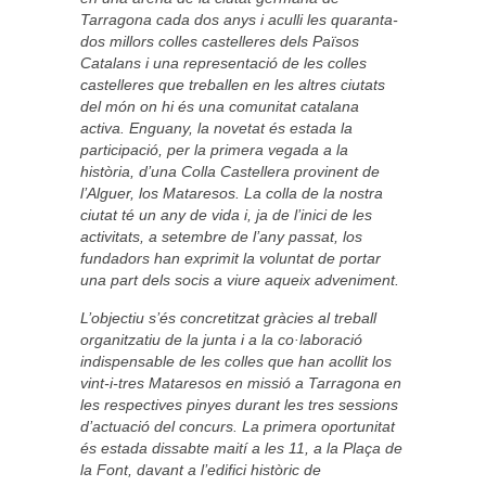
Tarragona cada dos anys i aculli les quaranta-
dos millors colles castelleres dels Països
Catalans i una representació de les colles
castelleres que treballen en les altres ciutats
del món on hi és una comunitat catalana
activa. Enguany, la novetat és estada la
participació, per la primera vegada a la
història, d’una Colla Castellera provinent de
l’Alguer, los Mataresos. La colla de la nostra
ciutat té un any de vida i, ja de l’inici de les
activitats, a setembre de l’any passat, los
fundadors han exprimit la voluntat de portar
una part dels socis a viure aqueix adveniment.
L’objectiu s’és concretitzat gràcies al treball
organitzatiu de la junta i a la co·laboració
indispensable de les colles que han acollit los
vint-i-tres Mataresos en missió a Tarragona en
les respectives pinyes durant les tres sessions
d’actuació del concurs. La primera oportunitat
és estada dissabte maití a les 11, a la Plaça de
la Font, davant a l’edifici històric de