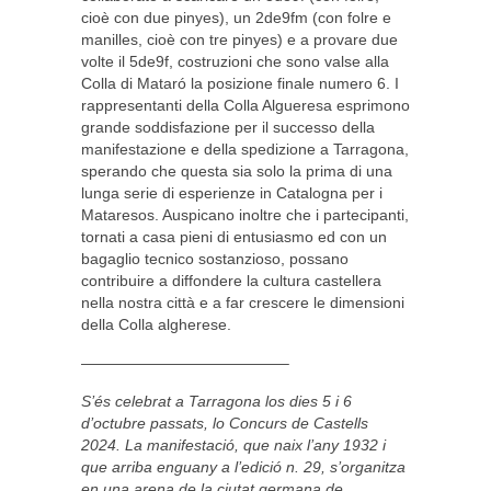
cioè con due pinyes), un 2de9fm (con folre e
manilles, cioè con tre pinyes) e a provare due
volte il 5de9f, costruzioni che sono valse alla
Colla di Mataró la posizione finale numero 6. I
rappresentanti della Colla Algueresa esprimono
grande soddisfazione per il successo della
manifestazione e della spedizione a Tarragona,
sperando che questa sia solo la prima di una
lunga serie di esperienze in Catalogna per i
Mataresos. Auspicano inoltre che i partecipanti,
tornati a casa pieni di entusiasmo ed con un
bagaglio tecnico sostanzioso, possano
contribuire a diffondere la cultura castellera
nella nostra città e a far crescere le dimensioni
della Colla algherese.
—————————————–
S’és celebrat a Tarragona los dies 5 i 6
d’octubre passats, lo Concurs de Castells
2024. La manifestació, que naix l’any 1932 i
que arriba enguany a l’edició n. 29, s’organitza
en una arena de la ciutat germana de