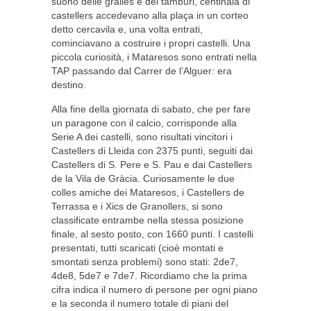
suono delle gralles e dei tamburi, centinaia di
castellers accedevano alla plaça in un corteo
detto cercavila e, una volta entrati,
cominciavano a costruire i propri castelli. Una
piccola curiosità, i Mataresos sono entrati nella
TAP passando dal Carrer de l’Alguer: era
destino.
Alla fine della giornata di sabato, che per fare
un paragone con il calcio, corrisponde alla
Serie A dei castelli, sono risultati vincitori i
Castellers di Lleida con 2375 punti, seguiti dai
Castellers di S. Pere e S. Pau e dai Castellers
de la Vila de Gràcia. Curiosamente le due
colles amiche dei Mataresos, i Castellers de
Terrassa e i Xics de Granollers, si sono
classificate entrambe nella stessa posizione
finale, al sesto posto, con 1660 punti. I castelli
presentati, tutti scaricati (cioè montati e
smontati senza problemi) sono stati: 2de7,
4de8, 5de7 e 7de7. Ricordiamo che la prima
cifra indica il numero di persone per ogni piano
e la seconda il numero totale di piani del