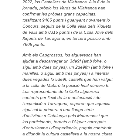
2022, los Castellers de Vilafranca. A la fi de la
jornada, pròpio los Verds de Vilafranca han
confirmat les pròpies grans capacitats,
totalitzant 9465 punts i guanyant novament lo
Concurs, seguits de la Colla Vella dels Xiquets
de Valls amb 8315 punts i de la Colla Jove dels
Xiquets de Tarragona, en tercera posició amb
7605 punts.
Amb els Capgrossos, los algueresos han
ajudat a descarregar un 3de9f (amb folre, o
sigui amb dues pinyes), un 2de9fm (amb folre i
manilles, o sigui, amb tres pinyes) i a intentar
dues vegades lo 5de9f, castells que han valgut
a la colla de Mataró la posició final número 6.
Los representants de la Colla algueresa
contents per l’èxit de la manifestació i de
l’expedició a Tarragona, esperen que aqueixa
sigui sol la primera d’una llonga sèrie
d’activitats a Catalunya pels Mataresos i que
los participants, tornats a l’Alguer carregats
d’entusiasme i d’experiència, puguin contribuir
a difundir la cultura castellera a la nostra ciutat