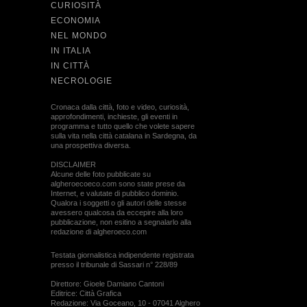
CURIOSITÀ
ECONOMIA
NEL MONDO
IN ITALIA
IN CITTÀ
NECROLOGIE
Cronaca dalla città, foto e video, curiosità,
approfondimenti, inchieste, gli eventi in
programma e tutto quello che volete sapere
sulla vita nella città catalana in Sardegna, da
una prospettiva diversa.
DISCLAIMER
Alcune delle foto pubblicate su
algheroecoeco.com sono state prese da
Internet, e valutate di pubblico dominio.
Qualora i soggetti o gli autori delle stesse
avessero qualcosa da eccepire alla loro
pubblicazione, non esitino a segnalarlo alla
redazione di algheroeco.com
Testata giornalistica indipendente registrata
presso il tribunale di Sassari n° 228/89
Direttore: Gioele Damiano Cantoni
Editrice: Città Grafica
Redazione: Via Goceano, 10 - 07041 Alghero