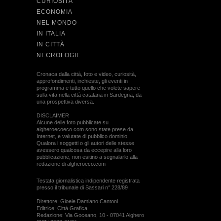
CURIOSITÀ
ECONOMIA
NEL MONDO
IN ITALIA
IN CITTÀ
NECROLOGIE
Cronaca dalla città, foto e video, curiosità,
approfondimenti, inchieste, gli eventi in
programma e tutto quello che volete sapere
sulla vita nella città catalana in Sardegna, da
una prospettiva diversa.
DISCLAIMER
Alcune delle foto pubblicate su
algheroecoeco.com sono state prese da
Internet, e valutate di pubblico dominio.
Qualora i soggetti o gli autori delle stesse
avessero qualcosa da eccepire alla loro
pubblicazione, non esitino a segnalarlo alla
redazione di algheroeco.com
Testata giornalistica indipendente registrata
presso il tribunale di Sassari n° 228/89
Direttore: Gioele Damiano Cantoni
Editrice: Città Grafica
Redazione: Via Goceano, 10 - 07041 Alghero