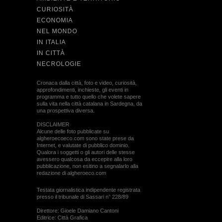
CURIOSITÀ
ECONOMIA
NEL MONDO
IN ITALIA
IN CITTÀ
NECROLOGIE
Cronaca dalla città, foto e video, curiosità,
approfondimenti, inchieste, gli eventi in
programma e tutto quello che volete sapere
sulla vita nella città catalana in Sardegna, da
una prospettiva diversa.
DISCLAIMER
Alcune delle foto pubblicate su
algheroecoeco.com sono state prese da
Internet, e valutate di pubblico dominio.
Qualora i soggetti o gli autori delle stesse
avessero qualcosa da eccepire alla loro
pubblicazione, non esitino a segnalarlo alla
redazione di algheroeco.com
Testata giornalistica indipendente registrata
presso il tribunale di Sassari n° 228/89
Direttore: Gioele Damiano Cantoni
Editrice: Città Grafica