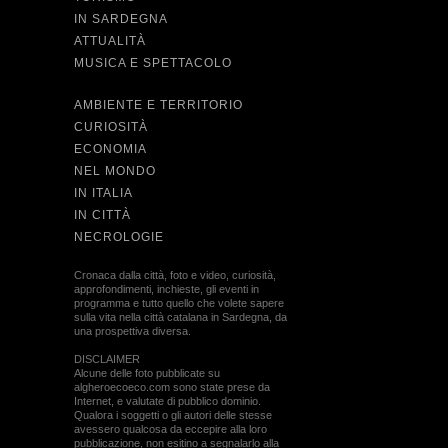
IN SARDEGNA
ATTUALITÀ
MUSICA E SPETTACOLO
AMBIENTE E TERRITORIO
CURIOSITÀ
ECONOMIA
NEL MONDO
IN ITALIA
IN CITTÀ
NECROLOGIE
Cronaca dalla città, foto e video, curiosità,
approfondimenti, inchieste, gli eventi in
programma e tutto quello che volete sapere
sulla vita nella città catalana in Sardegna, da
una prospettiva diversa.
DISCLAIMER
Alcune delle foto pubblicate su
algheroecoeco.com sono state prese da
Internet, e valutate di pubblico dominio.
Qualora i soggetti o gli autori delle stesse
avessero qualcosa da eccepire alla loro
pubblicazione, non esitino a segnalarlo alla