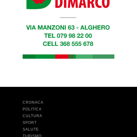
CRONACA
POLITICA
CULTURA
SPORT
SALUTE
TURISMO