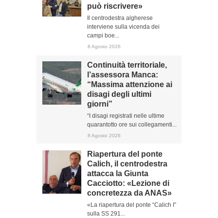
può riscrivere»
Il centrodestra algherese
interviene sulla vicenda dei
campi boe...
8 Agosto 2026
Continuità territoriale,
l’assessora Manca:
“Massima attenzione ai
disagi degli ultimi
giorni”
“I disagi registrati nelle ultime
quarantotto ore sui collegamenti...
8 Agosto 2026
Riapertura del ponte
Calich, il centrodestra
attacca la Giunta
Cacciotto: «Lezione di
concretezza da ANAS»
«La riapertura del ponte “Calich I”
sulla SS 291...