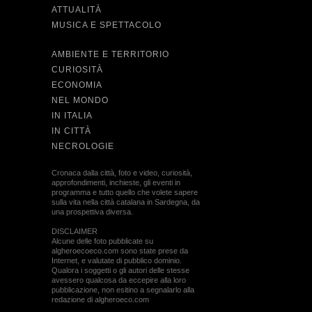
ATTUALITÀ
MUSICA E SPETTACOLO
AMBIENTE E TERRITORIO
CURIOSITÀ
ECONOMIA
NEL MONDO
IN ITALIA
IN CITTÀ
NECROLOGIE
Cronaca dalla città, foto e video, curiosità,
approfondimenti, inchieste, gli eventi in
programma e tutto quello che volete sapere
sulla vita nella città catalana in Sardegna, da
una prospettiva diversa.
DISCLAIMER
Alcune delle foto pubblicate su
algheroecoeco.com sono state prese da
Internet, e valutate di pubblico dominio.
Qualora i soggetti o gli autori delle stesse
avessero qualcosa da eccepire alla loro
pubblicazione, non esitino a segnalarlo alla
redazione di algheroeco.com