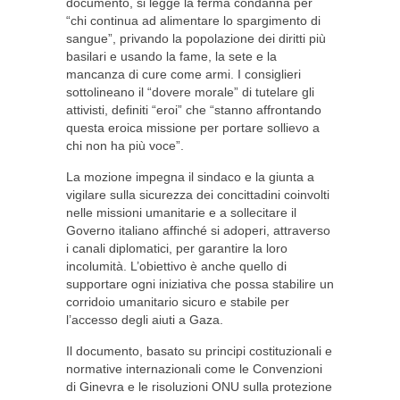
documento, si legge la ferma condanna per
“chi continua ad alimentare lo spargimento di
sangue”, privando la popolazione dei diritti più
basilari e usando la fame, la sete e la
mancanza di cure come armi. I consiglieri
sottolineano il “dovere morale” di tutelare gli
attivisti, definiti “eroi” che “stanno affrontando
questa eroica missione per portare sollievo a
chi non ha più voce”.
La mozione impegna il sindaco e la giunta a
vigilare sulla sicurezza dei concittadini coinvolti
nelle missioni umanitarie e a sollecitare il
Governo italiano affinché si adoperi, attraverso
i canali diplomatici, per garantire la loro
incolumità. L’obiettivo è anche quello di
supportare ogni iniziativa che possa stabilire un
corridoio umanitario sicuro e stabile per
l’accesso degli aiuti a Gaza.
Il documento, basato su principi costituzionali e
normative internazionali come le Convenzioni
di Ginevra e le risoluzioni ONU sulla protezione