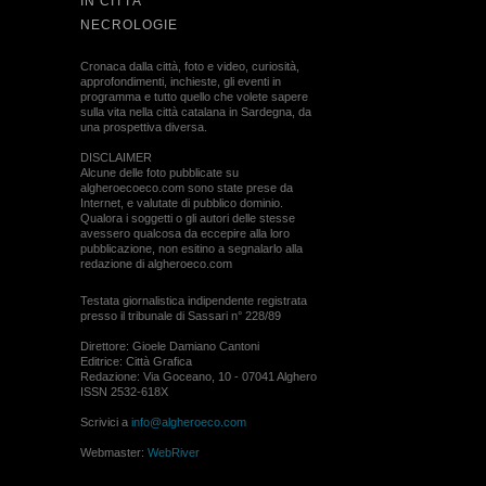
IN CITTÀ
NECROLOGIE
Cronaca dalla città, foto e video, curiosità,
approfondimenti, inchieste, gli eventi in
programma e tutto quello che volete sapere
sulla vita nella città catalana in Sardegna, da
una prospettiva diversa.
DISCLAIMER
Alcune delle foto pubblicate su
algheroecoeco.com sono state prese da
Internet, e valutate di pubblico dominio.
Qualora i soggetti o gli autori delle stesse
avessero qualcosa da eccepire alla loro
pubblicazione, non esitino a segnalarlo alla
redazione di algheroeco.com
Testata giornalistica indipendente registrata
presso il tribunale di Sassari n° 228/89
Direttore: Gioele Damiano Cantoni
Editrice: Città Grafica
Redazione: Via Goceano, 10 - 07041 Alghero
ISSN 2532-618X
Scrivici a
info@algheroeco.com
Webmaster:
WebRiver
© ALGHERO ECO Riproduzione solo con il