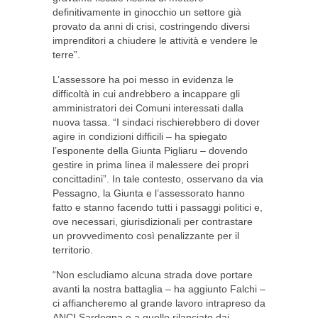
definitivamente in ginocchio un settore già
provato da anni di crisi, costringendo diversi
imprenditori a chiudere le attività e vendere le
terre”.
L’assessore ha poi messo in evidenza le
difficoltà in cui andrebbero a incappare gli
amministratori dei Comuni interessati dalla
nuova tassa. “I sindaci rischierebbero di dover
agire in condizioni difficili – ha spiegato
l’esponente della Giunta Pigliaru – dovendo
gestire in prima linea il malessere dei propri
concittadini”. In tale contesto, osservano da via
Pessagno, la Giunta e l’assessorato hanno
fatto e stanno facendo tutti i passaggi politici e,
ove necessari, giurisdizionali per contrastare
un provvedimento così penalizzante per il
territorio.
“Non escludiamo alcuna strada dove portare
avanti la nostra battaglia – ha aggiunto Falchi –
ci affiancheremo al grande lavoro intrapreso da
ANCI Sardegna o a quello rilanciato dai