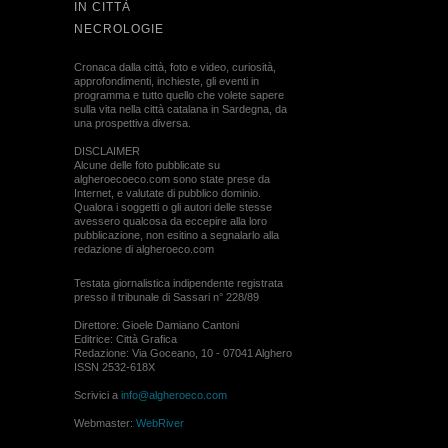
IN CITTÀ
NECROLOGIE
Cronaca dalla città, foto e video, curiosità,
approfondimenti, inchieste, gli eventi in
programma e tutto quello che volete sapere
sulla vita nella città catalana in Sardegna, da
una prospettiva diversa.
DISCLAIMER
Alcune delle foto pubblicate su
algheroecoeco.com sono state prese da
Internet, e valutate di pubblico dominio.
Qualora i soggetti o gli autori delle stesse
avessero qualcosa da eccepire alla loro
pubblicazione, non esitino a segnalarlo alla
redazione di algheroeco.com
Testata giornalistica indipendente registrata
presso il tribunale di Sassari n° 228/89
Direttore: Gioele Damiano Cantoni
Editrice: Città Grafica
Redazione: Via Goceano, 10 - 07041 Alghero
ISSN 2532-618X
Scrivici a
info@algheroeco.com
Webmaster:
WebRiver