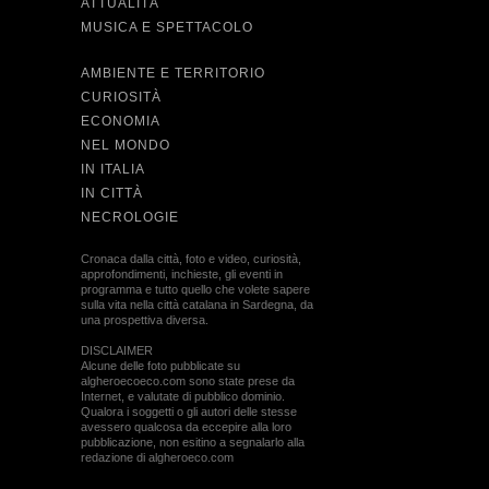
ATTUALITÀ
MUSICA E SPETTACOLO
AMBIENTE E TERRITORIO
CURIOSITÀ
ECONOMIA
NEL MONDO
IN ITALIA
IN CITTÀ
NECROLOGIE
Cronaca dalla città, foto e video, curiosità,
approfondimenti, inchieste, gli eventi in
programma e tutto quello che volete sapere
sulla vita nella città catalana in Sardegna, da
una prospettiva diversa.
DISCLAIMER
Alcune delle foto pubblicate su
algheroecoeco.com sono state prese da
Internet, e valutate di pubblico dominio.
Qualora i soggetti o gli autori delle stesse
avessero qualcosa da eccepire alla loro
pubblicazione, non esitino a segnalarlo alla
redazione di algheroeco.com