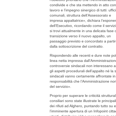
condivide e che sta mettendo in atto con 
lavoro e l’impegno sinergico di tutti: uffici
comunali, struttura dell’Assessorato e
impresa appaltatrice», dichiara l’espone
dell’Esecutivo, ricordando come il serviz
si trovi attualmente in una delicata fase 
transizione verso il nuovo appalto, un
passaggio previsto e concordato a parti
dalla sottoscrizione del contratto.
Rispondendo alle recenti e dure note poli
linea netta impressa dall’Amministrazione
controversie sindacali non interessano all
gli aspetti procedurali dell’appalto né la
sindacali vanno certamente affrontate in
responsabilità che l’Amministrazione no
del servizio».
Proprio per superare le criticità struttur
consiliari sono state illustrate le princip
dei rifiuti ad Alghero, puntando tutto su e
l’imminente apertura di un Infopoint citta