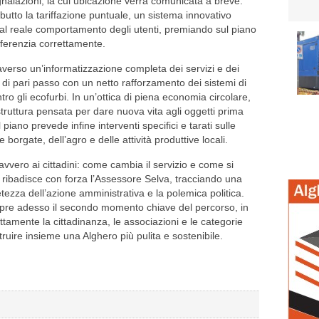
 segnalazioni, la cui ubicazione verrà comunicata a breve.
ebutto la tariffazione puntuale, un sistema innovativo
io al reale comportamento degli utenti, premiando sul piano
ferenzia correttamente.
erso un’informatizzazione completa dei servizi e dei
 di pari passo con un netto rafforzamento dei sistemi di
ntro gli ecofurbi. In un’ottica di piena economia circolare,
struttura pensata per dare nuova vita agli oggetti prima
Il piano prevede infine interventi specifici e tarati sulle
borgate, dell’agro e delle attività produttive locali.
vero ai cittadini: come cambia il servizio e come si
», ribadisce con forza l’Assessore Selva, tracciando una
tezza dell’azione amministrativa e la polemica politica.
 apre adesso il secondo momento chiave del percorso, in
tamente la cittadinanza, le associazioni e le categorie
ruire insieme una Alghero più pulita e sostenibile.