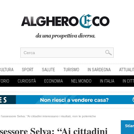
CULTURA
SPORT
SALUTE
TURISMO
IN SARDEGNA
ATTUALI
TORIO
CURIOSITÀ
ECONOMIA
NEL MONDO
IN ITALIA
IN CIT
l’assessore Selva: “Ai cittadini interessano i risultati, non le polemiche
sessore Selva: “Ai cittadini