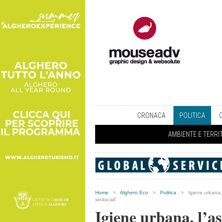
CRONACA
POLITICA
AMBIENTE E TERRI
Home
>
Alghero Eco
>
Politica
>
Igiene urbana, 
sindacali”
Igiene urbana, l’as