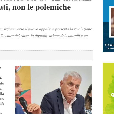
tati, non le polemiche
ansizione verso il nuovo appalto e presenta la rivoluzione
il centro del riuso, la digitalizzazione dei controlli e un
a
 A
nto
a,
lla
nno
ttà
ne