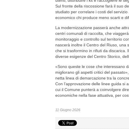
utenti, distribuire i kit e raccogliere le
Sul fronte della riscossione farà il suo d
studiato per correlare i costi del serviz
economico chi produce meno scarti e dif
La modernizzazione passerà anche attrav
centri comunali di raccolta, che viaggerà
monitoraggio e controllo sul territorio co
nascerà inoltre il Centro del Riuso, una 
che si trasformino in rifiuti da discarica. 
diverse esigenze del Centro Storico, delle 
«Sono queste le cose che interessano dav
migliorano gli aspetti critici del passato
netta linea di demarcazione tra la concre
Con l’approvazione delle linee guida si
cui il Comune punterà a coinvolgere diret
economiche nella fase attuativa, per cost
11 Giugno 2026