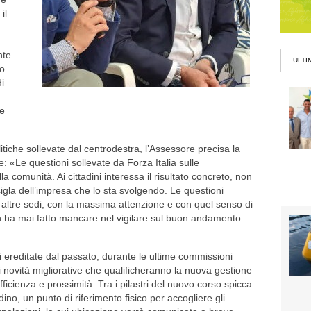
il
nte
ULTI
io
di
re
tiche sollevate dal centrodestra, l’Assessore precisa la
: «Le questioni sollevate da Forza Italia sulle
a comunità. Ai cittadini interessa il risultato concreto, non
 sigla dell’impresa che lo sta svolgendo. Le questioni
 altre sedi, con la massima attenzione e con quel senso di
n ha mai fatto mancare nel vigilare sul buon andamento
ali ereditate dal passato, durante le ultime commissioni
ali novità migliorative che qualificheranno la nuova gestione
fficienza e prossimità. Tra i pilastri del nuovo corso spicca
dino, un punto di riferimento fisico per accogliere gli