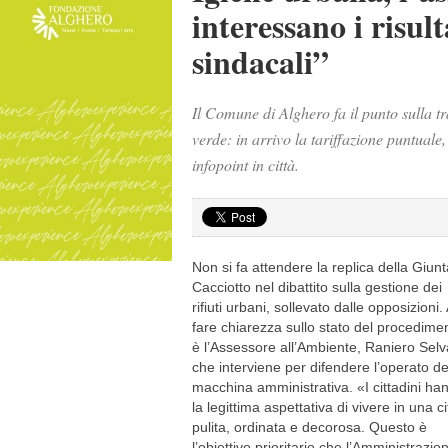
interessano i risul
sindacali”
Il Comune di Alghero fa il punto sulla tr
verde: in arrivo la tariffazione puntuale, 
infopoint in città.
Non si fa attendere la replica della Giunt
Cacciotto nel dibattito sulla gestione dei
rifiuti urbani, sollevato dalle opposizioni.
fare chiarezza sullo stato del procedime
è l’Assessore all’Ambiente, Raniero Selv
che interviene per difendere l’operato de
macchina amministrativa. «I cittadini ha
la legittima aspettativa di vivere in una ci
pulita, ordinata e decorosa. Questo è
l’obiettivo prioritario che l’Amministrazio