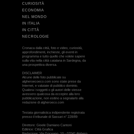
CURIOSITÀ
ECONOMIA
NEL MONDO
IN ITALIA
IN CITTÀ
NECROLOGIE
Cronaca dalla città, foto e video, curiosità,
approfondimenti, inchieste, gli eventi in
programma e tutto quello che volete sapere
sulla vita nella città catalana in Sardegna, da
una prospettiva diversa.
DISCLAIMER
Alcune delle foto pubblicate su
algheroecoeco.com sono state prese da
Internet, e valutate di pubblico dominio.
Qualora i soggetti o gli autori delle stesse
avessero qualcosa da eccepire alla loro
pubblicazione, non esitino a segnalarlo alla
redazione di algheroeco.com
Testata giornalistica indipendente registrata
presso il tribunale di Sassari n° 228/89
Direttore: Gioele Damiano Cantoni
Editrice: Città Grafica
Redazione: Via Goceano, 10 - 07041 Alghero