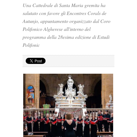
Una Cattedrale di Santa Maria gremita ha
salutato con favore gli Encontres Corals de
Autunjo, appuntamento organizzato dal Coro
Polifonico Algherese all'interno del
programma della 28esima edizione di Estudi
Polifonic