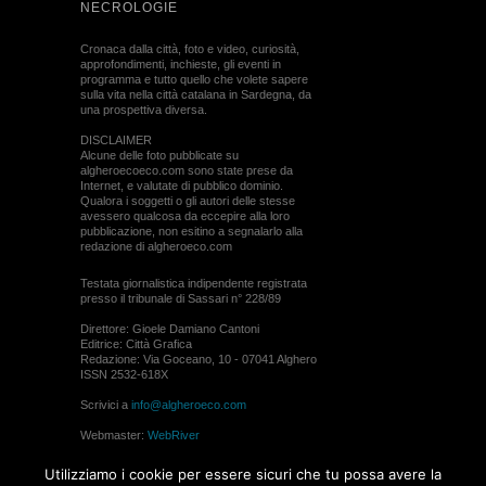
NECROLOGIE
Cronaca dalla città, foto e video, curiosità,
approfondimenti, inchieste, gli eventi in
programma e tutto quello che volete sapere
sulla vita nella città catalana in Sardegna, da
una prospettiva diversa.
DISCLAIMER
Alcune delle foto pubblicate su
algheroecoeco.com sono state prese da
Internet, e valutate di pubblico dominio.
Qualora i soggetti o gli autori delle stesse
avessero qualcosa da eccepire alla loro
pubblicazione, non esitino a segnalarlo alla
redazione di algheroeco.com
Testata giornalistica indipendente registrata
presso il tribunale di Sassari n° 228/89
Direttore: Gioele Damiano Cantoni
Editrice: Città Grafica
Redazione: Via Goceano, 10 - 07041 Alghero
ISSN 2532-618X
Scrivici a
info@algheroeco.com
Webmaster:
WebRiver
© ALGHERO ECO Riproduzione solo con il
Utilizziamo i cookie per essere sicuri che tu possa avere la
permesso di algheroeco.com