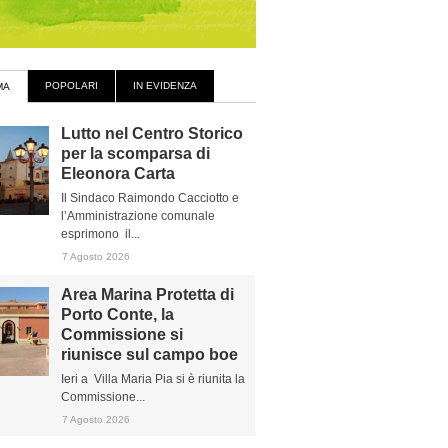
POPOLARI
IN EVIDENZA
MA
Lutto nel Centro Storico
per la scomparsa di
Eleonora Carta
Il Sindaco Raimondo Cacciotto e
l’Amministrazione comunale
esprimono il...
7 Agosto 2026
Area Marina Protetta di
Porto Conte, la
Commissione si
riunisce sul campo boe
Ieri a Villa Maria Pia si è riunita la
Commissione...
7 Agosto 2026