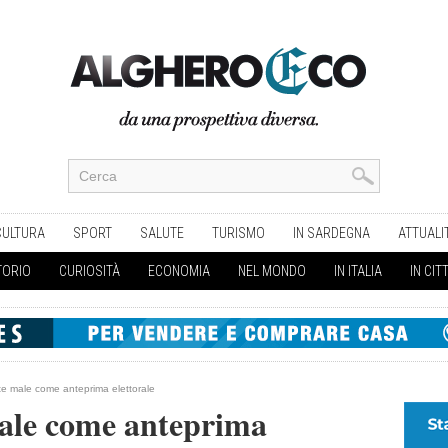
CULTURA
SPORT
SALUTE
TURISMO
IN SARDEGNA
ATTUALI
TORIO
CURIOSITÀ
ECONOMIA
NEL MONDO
IN ITALIA
IN CIT
e male come anteprima elettorale
ale come anteprima