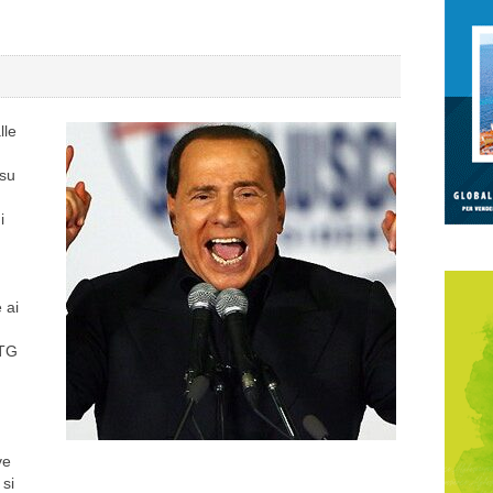
lle
 su
i
 ai
 TG
ve
 si