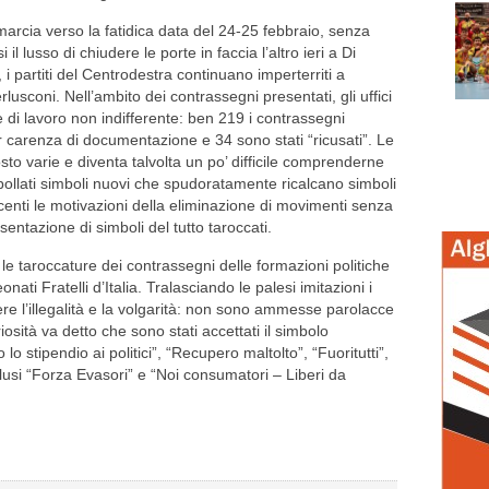
marcia verso la fatidica data del 24-25 febbraio, senza
 lusso di chiudere le porte in faccia l’altro ieri a Di
i partiti del Centrodestra continuano imperterriti a
rlusconi. Nell’ambito dei contrassegni presentati, gli uffici
 di lavoro non indifferente: ben 219 i contrassegni
er carenza di documentazione e 34 sono stati “ricusati”. Le
sto varie e diventa talvolta un po’ difficile comprenderne
ollati simboli nuovi che spudoratamente ricalcano simboli
centi le motivazioni della eliminazione di movimenti senza
ntazione di simboli del tutto taroccati.
 taroccature dei contrassegni delle formazioni politiche
ati Fratelli d’Italia. Tralasciando le palesi imitazioni i
re l’illegalità e la volgarità: non sono ammesse parolacce
riosità va detto che sono stati accettati il simbolo
stipendio ai politici”, “Recupero maltolto”, “Fuoritutti”,
lusi “Forza Evasori” e “Noi consumatori – Liberi da