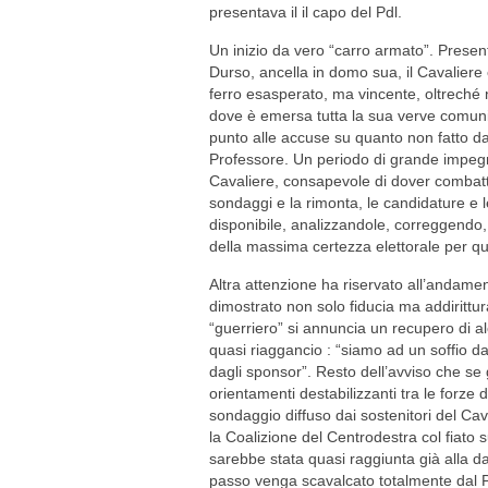
presentava il il capo del Pdl.
Un inizio da vero “carro armato”. Prese
Durso, ancella in domo sua, il Cavaliere 
ferro esasperato, ma vincente, oltreché n
dove è emersa tutta la sua verve comunic
punto alle accuse su quanto non fatto da
Professore. Un periodo di grande impeg
Cavaliere, consapevole di dover combatte
sondaggi e la rimonta, le candidature e le
disponibile, analizzandole, correggendo, 
della massima certezza elettorale per qu
Altra attenzione ha riservato all’andame
dimostrato non solo fiducia ma addirittur
“guerriero” si annuncia un recupero di alc
quasi riaggancio : “siamo ad un soffio da
dagli sponsor”. Resto dell’avviso che s
orientamenti destabilizzanti tra le forze 
sondaggio diffuso dai sostenitori del Cav
la Coalizione del Centrodestra col fiato s
sarebbe stata quasi raggiunta già alla d
passo venga scavalcato totalmente dal 