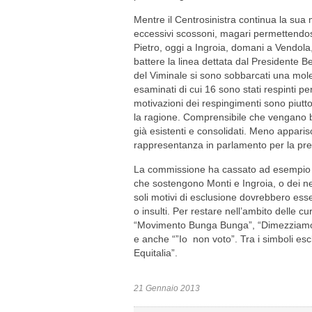
Mentre il Centrosinistra continua la sua 
eccessivi scossoni, magari permettendosi il
Pietro, oggi a Ingroia, domani a Vendola, 
battere la linea dettata dal Presidente Be
del Viminale si sono sobbarcati una mole
esaminati di cui 16 sono stati respinti p
motivazioni dei respingimenti sono piutto
la ragione. Comprensibile che vengano b
già esistenti e consolidati. Meno apparis
rappresentanza in parlamento per la prese
La commissione ha cassato ad esempio le
che sostengono Monti e Ingroia, o dei neon
soli motivi di esclusione dovrebbero esse
o insulti. Per restare nell’ambito delle cu
“Movimento Bunga Bunga”, “Dimezziamo lo 
e anche “”Io non voto”. Tra i simboli esc
Equitalia”.
21 Gennaio 2013