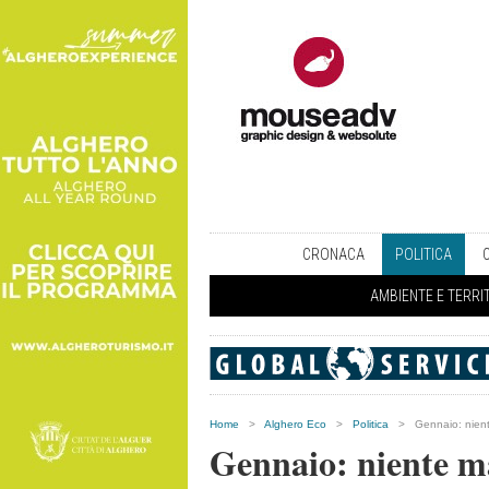
CRONACA
POLITICA
AMBIENTE E TERRI
Home
>
Alghero Eco
>
Politica
>
Gennaio: nient
Gennaio: niente m