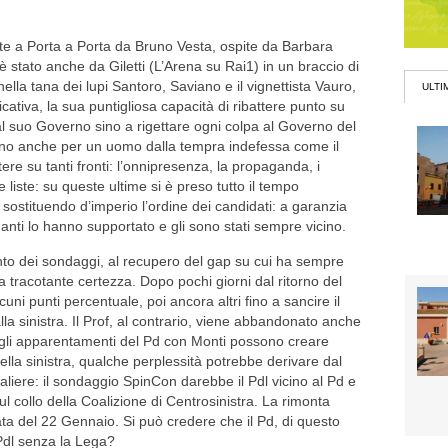
nte a Porta a Porta da Bruno Vesta, ospite da Barbara
è stato anche da Giletti (L’Arena su Rai1) in un braccio di
ella tana dei lupi Santoro, Saviano e il vignettista Vauro,
ULTI
ativa, la sua puntigliosa capacità di ribattere punto su
l suo Governo sino a rigettare ogni colpa al Governo del
no anche per un uomo dalla tempra indefessa come il
re su tanti fronti: l’onnipresenza, la propaganda, i
 liste: su queste ultime si è preso tutto il tempo
sostituendo d’imperio l’ordine dei candidati: a garanzia
anti lo hanno supportato e gli sono stati sempre vicino.
nto dei sondaggi, al recupero del gap su cui ha sempre
a tracotante certezza. Dopo pochi giorni dal ritorno del
uni punti percentuale, poi ancora altri fino a sancire il
lla sinistra. Il Prof, al contrario, viene abbandonato anche
e gli apparentamenti del Pd con Monti possono creare
della sinistra, qualche perplessità potrebbe derivare dal
aliere: il sondaggio SpinCon darebbe il Pdl vicino al Pd e
ul collo della Coalizione di Centrosinistra. La rimonta
ata del 22 Gennaio. Si può credere che il Pd, di questo
Pdl senza la Lega?