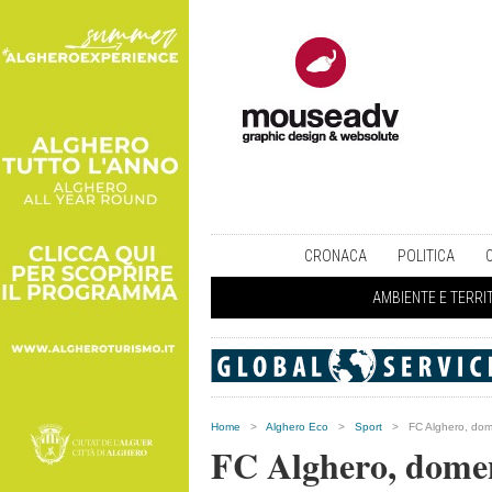
CRONACA
POLITICA
AMBIENTE E TERRI
Home
>
Alghero Eco
>
Sport
>
FC Alghero, dome
FC Alghero, domeni