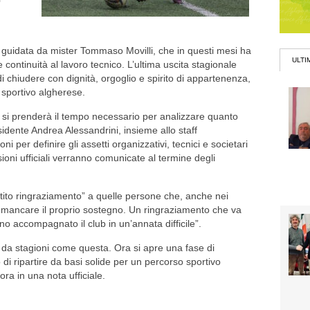
 guidata da mister Tommaso Movilli, che in questi mesi ha
ULTI
 continuità al lavoro tecnico. L’ultima uscita stagionale
 chiudere con dignità, orgoglio e spirito di appartenenza,
 sportivo algherese.
tà si prenderà il tempo necessario per analizzare quanto
idente Andrea Alessandrini, insieme allo staff
ni per definire gli assetti organizzativi, tecnici e societari
sioni ufficiali verranno comunicate al termine degli
tito ringraziamento” a quelle persone che, anche nei
 mancare il proprio sostegno. Un ringraziamento che va
o accompagnato il club in un’annata difficile”.
 da stagioni come questa. Ora si apre una fase di
 di ripartire da basi solide per un percorso sportivo
ora in una nota ufficiale.