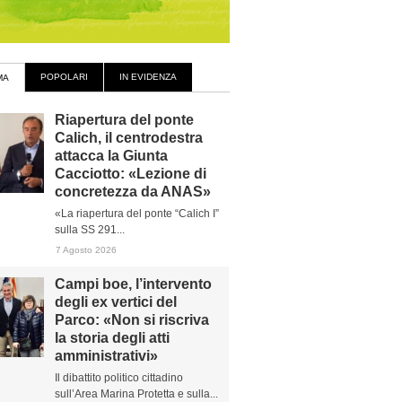
POPOLARI
IN EVIDENZA
MA
Riapertura del ponte
Calich, il centrodestra
attacca la Giunta
Cacciotto: «Lezione di
concretezza da ANAS»
«La riapertura del ponte “Calich I”
sulla SS 291...
7 Agosto 2026
Campi boe, l’intervento
degli ex vertici del
Parco: «Non si riscriva
la storia degli atti
amministrativi»
Il dibattito politico cittadino
sull’Area Marina Protetta e sulla...