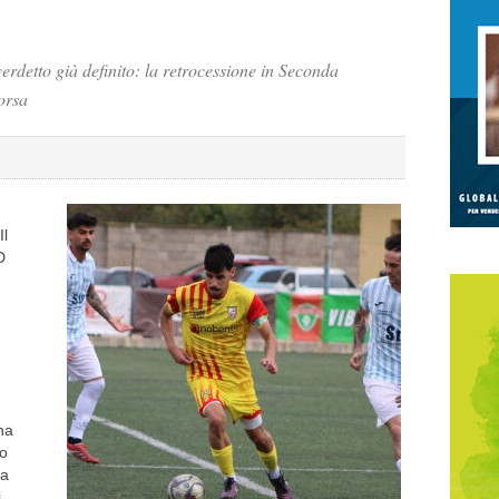
rdetto già definito: la retrocessione in Seconda
orsa
Il
D
na
so
la
i