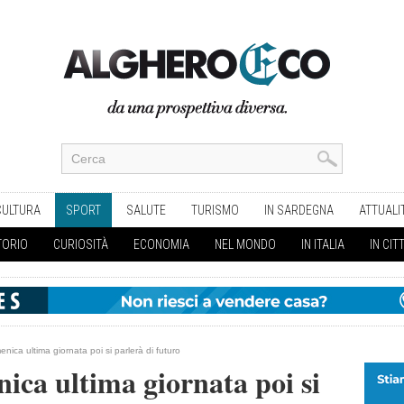
CULTURA
SPORT
SALUTE
TURISMO
IN SARDEGNA
ATTUALI
TORIO
CURIOSITÀ
ECONOMIA
NEL MONDO
IN ITALIA
IN CIT
nica ultima giornata poi si parlerà di futuro
ca ultima giornata poi si