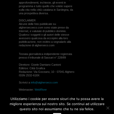
approfondimenti, inchieste, gli eventi in
programma e tutto quello che volete sapere
sulla vita nella città catalana in Sardegna, da
una prospettiva diversa.
DISCLAIMER
Alcune delle foto pubblicate su
algheroecoeco.com sono state prese da
Internet, e valutate di pubblico dominio.
Qualora i soggetti o gli autori delle stesse
avessero qualcosa da eccepire alla loro
pubblicazione, non esitino a segnalarlo alla
redazione di algheroeco.com
Testata giornalistica indipendente registrata
presso il tribunale di Sassari n° 228/89
Direttore: Gioele Damiano Cantoni
Editrice: Città Grafica
Redazione: Via Goceano, 10 - 07041 Alghero
ISSN 2532-618X
Scrivici a
info@algheroeco.com
Webmaster:
WebRiver
© ALGHERO ECO Riproduzione solo con il
Utilizziamo i cookie per essere sicuri che tu possa avere la
permesso di algheroeco.com
migliore esperienza sul nostro sito. Se continui ad utilizzare
questo sito noi assumiamo che tu ne sia felice.