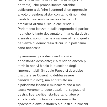
l’altro dalla mente eccelsa che la legge l’ha
partorita), che probabilmente sarebbe
sufficiente a definire i contorni di un approccio
al voto presidenzialista- con tanto di nomi dei
candidati sui simboli- senza che però il
presidenzialismo ci sia, e che rende il
Parlamento lottizzato dalle segreterie di partito;
neanche le tanto declamate primarie, da destra
a sinistra, sono riuscite a salvare almeno quella
parvenza di democrazia di cui un bipolarismo
sano necessita.
Il panorama già a descriverlo così è
abbastanza desolante; e a renderlo ancora più
terribile non vi è solo la questione degli
‘impresentabili’ (in quale Paese si dovrebbe
discutere se Cosentino debba essere
candidato o no?), ma soprattutto un
bipolarismo insano e muscolare che a me
lascia veramente poco spazio. Io, ragazzo di
destra, liberale-liberista-libertario, ateo e
anticlericale, mi trovo ancora una volta
spaesato e anzi, estraneo a questi due blocchi