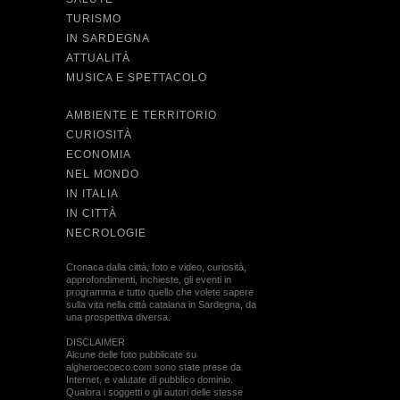
TURISMO
IN SARDEGNA
ATTUALITÀ
MUSICA E SPETTACOLO
AMBIENTE E TERRITORIO
CURIOSITÀ
ECONOMIA
NEL MONDO
IN ITALIA
IN CITTÀ
NECROLOGIE
Cronaca dalla città, foto e video, curiosità,
approfondimenti, inchieste, gli eventi in
programma e tutto quello che volete sapere
sulla vita nella città catalana in Sardegna, da
una prospettiva diversa.
DISCLAIMER
Alcune delle foto pubblicate su
algheroecoeco.com sono state prese da
Internet, e valutate di pubblico dominio.
Qualora i soggetti o gli autori delle stesse