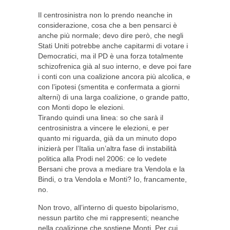
Il centrosinistra non lo prendo neanche in
considerazione, cosa che a ben pensarci è
anche più normale; devo dire però, che negli
Stati Uniti potrebbe anche capitarmi di votare i
Democratici, ma il PD è una forza totalmente
schizofrenica già al suo interno, e deve poi fare
i conti con una coalizione ancora più alcolica, e
con l’ipotesi (smentita e confermata a giorni
alterni) di una larga coalizione, o grande patto,
con Monti dopo le elezioni.
Tirando quindi una linea: so che sarà il
centrosinistra a vincere le elezioni, e per
quanto mi riguarda, già da un minuto dopo
inizierà per l’Italia un’altra fase di instabilità
politica alla Prodi nel 2006: ce lo vedete
Bersani che prova a mediare tra Vendola e la
Bindi, o tra Vendola e Monti? Io, francamente,
no.
Non trovo, all’interno di questo bipolarismo,
nessun partito che mi rappresenti; neanche
nella coalizione che sostiene Monti. Per cui,