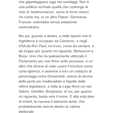
che giganteggiano oggi nei sondaggi. Non è
una politica normale quella che costringe al
voto di ‘testimonianza’, verso le forze minori,
chi come me, in un altro Paese -Germania,
Francia- voterebbe senza esitazione
centrodestra.
Ma qui, guardo a destra, e nello spazio che in
Inghilterra è occupato da Cameron, e negli
USA da Ron Paul, mi trovo, come da sempre, e
da troppo per quanto mi riguarda, Berlusconi e
Bossi. Uno che ha palesemente utilizzato il
Parlamento per non finire sotto processo, e un
altro che diceva di voler usare il tricolore come
carta igienica; e assieme a loro un codazzo di
personaggi come Giovanardi, autore di alcune
delle perle più medievaliste e bigotte delle
ultime legislature, e tutta la Lega Nord coi vari
Salvini, Gentilini, Borghezio, di cui, per quanto
mi riguarda, basta solo il nome. E alla sola idea
di votarli, la nausea è talmente tanta, che
probabilmente sverrei dentro la cabina
elettorale.