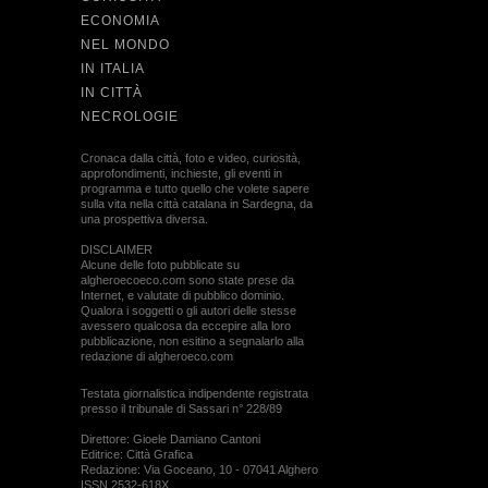
ECONOMIA
NEL MONDO
IN ITALIA
IN CITTÀ
NECROLOGIE
Cronaca dalla città, foto e video, curiosità,
approfondimenti, inchieste, gli eventi in
programma e tutto quello che volete sapere
sulla vita nella città catalana in Sardegna, da
una prospettiva diversa.
DISCLAIMER
Alcune delle foto pubblicate su
algheroecoeco.com sono state prese da
Internet, e valutate di pubblico dominio.
Qualora i soggetti o gli autori delle stesse
avessero qualcosa da eccepire alla loro
pubblicazione, non esitino a segnalarlo alla
redazione di algheroeco.com
Testata giornalistica indipendente registrata
presso il tribunale di Sassari n° 228/89
Direttore: Gioele Damiano Cantoni
Editrice: Città Grafica
Redazione: Via Goceano, 10 - 07041 Alghero
ISSN 2532-618X