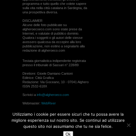
programma e tutto quello che volete sapere
sulla vita nella città catalana in Sardegna, da
una prospettiva diversa.
DISCLAIMER
Alcune delle foto pubblicate su
algheroecoeco.com sono state prese da
Internet, e valutate di pubblico dominio.
Qualora i soggetti o gli autori delle stesse
avessero qualcosa da eccepire alla loro
pubblicazione, non esitino a segnalarlo alla
redazione di algheroeco.com
Testata giornalistica indipendente registrata
presso il tribunale di Sassari n° 228/89
Direttore: Gioele Damiano Cantoni
Editrice: Città Grafica
Redazione: Via Goceano, 10 - 07041 Alghero
ISSN 2532-618X
Scrivici a
info@algheroeco.com
Webmaster:
WebRiver
© ALGHERO ECO Riproduzione solo con il
Utilizziamo i cookie per essere sicuri che tu possa avere la
permesso di algheroeco.com
migliore esperienza sul nostro sito. Se continui ad utilizzare
questo sito noi assumiamo che tu ne sia felice.
WEB DESIGN
Ok