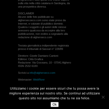
sulla vita nella città catalana in Sardegna, da
una prospettiva diversa.
DISCLAIMER
Alcune delle foto pubblicate su
algheroecoeco.com sono state prese da
Internet, e valutate di pubblico dominio.
Qualora i soggetti o gli autori delle stesse
avessero qualcosa da eccepire alla loro
pubblicazione, non esitino a segnalarlo alla
redazione di algheroeco.com
Testata giornalistica indipendente registrata
presso il tribunale di Sassari n° 228/89
Direttore: Gioele Damiano Cantoni
Editrice: Città Grafica
Redazione: Via Goceano, 10 - 07041 Alghero
ISSN 2532-618X
Scrivici a
info@algheroeco.com
Webmaster:
WebRiver
© ALGHERO ECO Riproduzione solo con il
Utilizziamo i cookie per essere sicuri che tu possa avere la
permesso di algheroeco.com
migliore esperienza sul nostro sito. Se continui ad utilizzare
questo sito noi assumiamo che tu ne sia felice.
WEB DESIGN
Ok