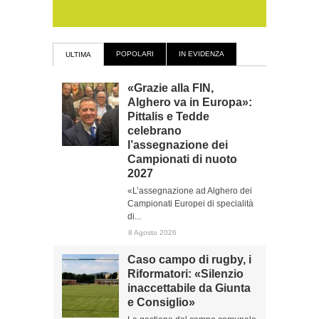
POPOLARI
IN EVIDENZA
ULTIMA
«Grazie alla FIN,
Alghero va in Europa»:
Pittalis e Tedde
celebrano
l’assegnazione dei
Campionati di nuoto
2027
«L’assegnazione ad Alghero dei
Campionati Europei di specialità
di...
8 Agosto 2026
Caso campo di rugby, i
Riformatori: «Silenzio
inaccettabile da Giunta
e Consiglio»