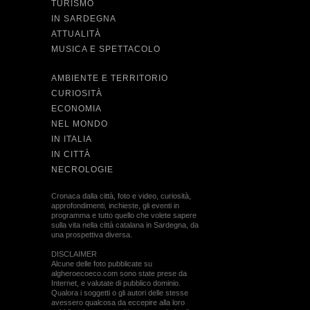
TURISMO
IN SARDEGNA
ATTUALITÀ
MUSICA E SPETTACOLO
AMBIENTE E TERRITORIO
CURIOSITÀ
ECONOMIA
NEL MONDO
IN ITALIA
IN CITTÀ
NECROLOGIE
Cronaca dalla città, foto e video, curiosità,
approfondimenti, inchieste, gli eventi in
programma e tutto quello che volete sapere
sulla vita nella città catalana in Sardegna, da
una prospettiva diversa.
DISCLAIMER
Alcune delle foto pubblicate su
algheroecoeco.com sono state prese da
Internet, e valutate di pubblico dominio.
Qualora i soggetti o gli autori delle stesse
avessero qualcosa da eccepire alla loro