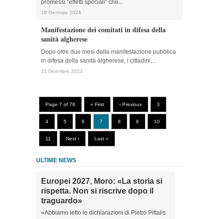
promessi “effetti speciali” che...
18 Gennaio 2024
Manifestazione dei comitati in difesa della
sanità algherese
Dopo oltre due mesi dalla manifestazione pubblica
in difesa della sanità algherese, i cittadini,...
21 Dicembre 2023
Page 7 of 78
« First
‹ Previous
3
4
5
6
7
8
9
10
11
Next ›
Last »
ULTIME NEWS
Europei 2027, Moro: «La storia si
rispetta. Non si riscrive dopo il
traguardo»
«Abbiamo letto le dichiarazioni di Pietro Pittalis