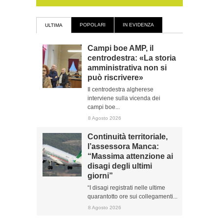
POPOLARI
IN EVIDENZA
ULTIMA
Campi boe AMP, il
centrodestra: «La storia
amministrativa non si
può riscrivere»
Il centrodestra algherese
interviene sulla vicenda dei
campi boe...
8 Agosto 2026
Continuità territoriale,
l’assessora Manca:
“Massima attenzione ai
disagi degli ultimi
giorni”
“I disagi registrati nelle ultime
quarantotto ore sui collegamenti...
8 Agosto 2026