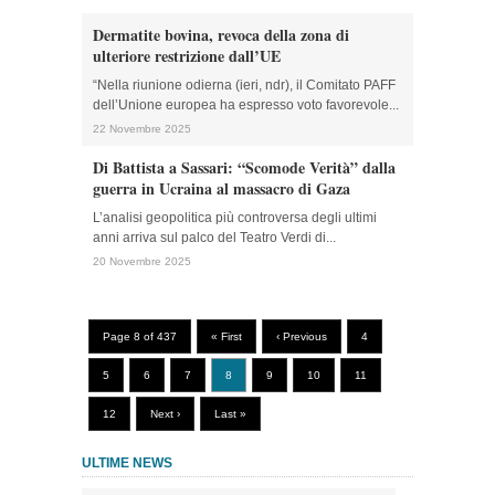
Dermatite bovina, revoca della zona di
ulteriore restrizione dall’UE
“Nella riunione odierna (ieri, ndr), il Comitato PAFF
dell’Unione europea ha espresso voto favorevole...
22 Novembre 2025
Di Battista a Sassari: “Scomode Verità” dalla
guerra in Ucraina al massacro di Gaza
L’analisi geopolitica più controversa degli ultimi
anni arriva sul palco del Teatro Verdi di...
20 Novembre 2025
Page 8 of 437
« First
‹ Previous
4
5
6
7
8
9
10
11
12
Next ›
Last »
ULTIME NEWS