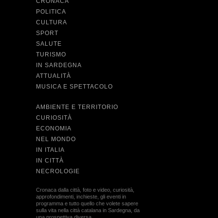
CRONACA
POLITICA
CULTURA
SPORT
SALUTE
TURISMO
IN SARDEGNA
ATTUALITÀ
MUSICA E SPETTACOLO
AMBIENTE E TERRITORIO
CURIOSITÀ
ECONOMIA
NEL MONDO
IN ITALIA
IN CITTÀ
NECROLOGIE
Cronaca dalla città, foto e video, curiosità,
approfondimenti, inchieste, gli eventi in
programma e tutto quello che volete sapere
sulla vita nella città catalana in Sardegna, da
una prospettiva diversa.