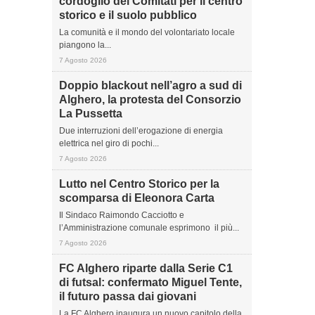
cordoglio dei Comitati per il centro
storico e il suolo pubblico
La comunità e il mondo del volontariato locale
piangono la...
7 Agosto 2026
Doppio blackout nell’agro a sud di
Alghero, la protesta del Consorzio
La Pussetta
Due interruzioni dell’erogazione di energia
elettrica nel giro di pochi...
7 Agosto 2026
Lutto nel Centro Storico per la
scomparsa di Eleonora Carta
Il Sindaco Raimondo Cacciotto e
l’Amministrazione comunale esprimono il più...
7 Agosto 2026
FC Alghero riparte dalla Serie C1
di futsal: confermato Miguel Tente,
il futuro passa dai giovani
La FC Alghero inaugura un nuovo capitolo della