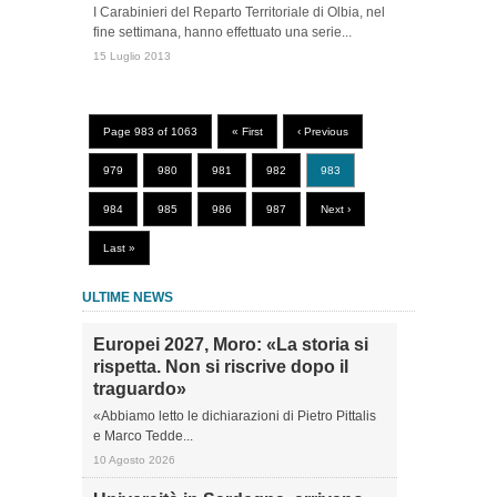
I Carabinieri del Reparto Territoriale di Olbia, nel
fine settimana, hanno effettuato una serie...
15 Luglio 2013
Page 983 of 1063
« First
‹ Previous
979
980
981
982
983
984
985
986
987
Next ›
Last »
ULTIME NEWS
Europei 2027, Moro: «La storia si
rispetta. Non si riscrive dopo il
traguardo»
«Abbiamo letto le dichiarazioni di Pietro Pittalis
e Marco Tedde...
10 Agosto 2026