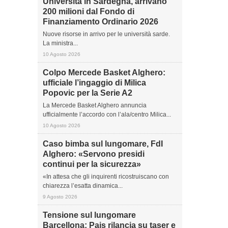
Università in Sardegna, arrivano
200 milioni dal Fondo di
Finanziamento Ordinario 2026
Nuove risorse in arrivo per le università sarde.
La ministra...
10 Agosto 2026
Colpo Mercede Basket Alghero:
ufficiale l’ingaggio di Milica
Popovic per la Serie A2
La Mercede Basket Alghero annuncia
ufficialmente l’accordo con l’ala/centro Milica...
10 Agosto 2026
Caso bimba sul lungomare, FdI
Alghero: «Servono presidi
continui per la sicurezza»
«In attesa che gli inquirenti ricostruiscano con
chiarezza l’esatta dinamica...
9 Agosto 2026
Tensione sul lungomare
Barcellona: Pais rilancia su taser e