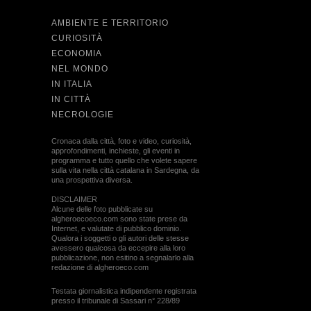
AMBIENTE E TERRITORIO
CURIOSITÀ
ECONOMIA
NEL MONDO
IN ITALIA
IN CITTÀ
NECROLOGIE
Cronaca dalla città, foto e video, curiosità,
approfondimenti, inchieste, gli eventi in
programma e tutto quello che volete sapere
sulla vita nella città catalana in Sardegna, da
una prospettiva diversa.
DISCLAIMER
Alcune delle foto pubblicate su
algheroecoeco.com sono state prese da
Internet, e valutate di pubblico dominio.
Qualora i soggetti o gli autori delle stesse
avessero qualcosa da eccepire alla loro
pubblicazione, non esitino a segnalarlo alla
redazione di algheroeco.com
Testata giornalistica indipendente registrata
presso il tribunale di Sassari n° 228/89