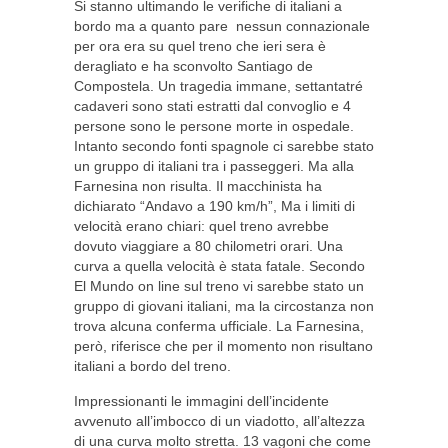
Si stanno ultimando le verifiche di italiani a
bordo ma a quanto pare nessun connazionale
per ora era su quel treno che ieri sera è
deragliato e ha sconvolto Santiago de
Compostela. Un tragedia immane, settantatré
cadaveri sono stati estratti dal convoglio e 4
persone sono le persone morte in ospedale.
Intanto secondo fonti spagnole ci sarebbe stato
un gruppo di italiani tra i passeggeri. Ma alla
Farnesina non risulta. Il macchinista ha
dichiarato “Andavo a 190 km/h”, Ma i limiti di
velocità erano chiari: quel treno avrebbe
dovuto viaggiare a 80 chilometri orari. Una
curva a quella velocità è stata fatale. Secondo
El Mundo on line sul treno vi sarebbe stato un
gruppo di giovani italiani, ma la circostanza non
trova alcuna conferma ufficiale. La Farnesina,
però, riferisce che per il momento non risultano
italiani a bordo del treno.
Impressionanti le immagini dell’incidente
avvenuto all’imbocco di un viadotto, all’altezza
di una curva molto stretta. 13 vagoni che come