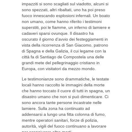
impazziti si sono scagliati sul viadotto, alcuni si
sono spezzati, altri ribaltati, uno ha poi preso
fuoco innescando esplosioni infernali. Un boato
non umano, come hanno riferito i testimoni
superstiti, poi le fiamme, un inferno di lamiere e
cadaveri sparsi ovunque. Il disastro ha
oscurato il giorno d’avvio dei festeggiamenti in
vista della ricorrenza di San Giacomo, patrono
di Spagna e della Galizia, il cui legame con la
città fa di Santiago de Compostela una delle
grandi mete del pellegrinaggio cristiano in
Europa, con visitatori da mezzo mondo.
Le testimonianze sono drammatiche, le testate
locali hanno raccolto le immagini della morte
che hanno toccato il cuore di tutti in spagna, un
disastro umano che non si può dimenticare. Ci
sono ancora tante persone incastrate nelle
lamiere. Sulla zona ha continuato ad
addensarsi a lungo una fitta colonna di fumo,
mentre operatori sanitari, forze di polizia,
autorità, vigili del fuoco continuano a lavorare