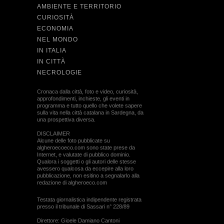
AMBIENTE E TERRITORIO
CURIOSITÀ
ECONOMIA
NEL MONDO
IN ITALIA
IN CITTÀ
NECROLOGIE
Cronaca dalla città, foto e video, curiosità,
approfondimenti, inchieste, gli eventi in
programma e tutto quello che volete sapere
sulla vita nella città catalana in Sardegna, da
una prospettiva diversa.
DISCLAIMER
Alcune delle foto pubblicate su
algheroecoeco.com sono state prese da
Internet, e valutate di pubblico dominio.
Qualora i soggetti o gli autori delle stesse
avessero qualcosa da eccepire alla loro
pubblicazione, non esitino a segnalarlo alla
redazione di algheroeco.com
Testata giornalistica indipendente registrata
presso il tribunale di Sassari n° 228/89
Direttore: Gioele Damiano Cantoni