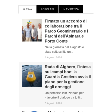
POPOLARI
IN EVIDENZA
ULTIMA
Firmato un accordo di
collaborazione tra il
Parco Geominerario e i
Parchi dell’Asinara e
Porto Conte
Nella giornata del 4 agosto è
stato sottoscritto un...
6 Agosto 2026
Rada di Alghero, l’intesa
sui campi boe: la
Guardia Costiera avvia il
piano per la gestione
degli ormeggi
Un percorso istituzionale per
«favorire il dialogo tra tutti...
5 Agosto 2026