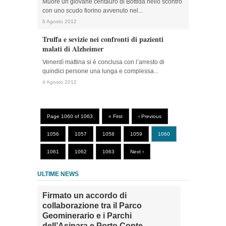
Muore un giovane centauro di Bottida nello scontro
con uno scudo fiorino avvenuto nel...
6 Agosto 2012
Truffa e sevizie nei confronti di pazienti
malati di Alzheimer
Venerdì mattina si è conclusa con l’arresto di
quindici persone una lunga e complessa...
4 Agosto 2012
Page 1060 of 1063
« First
‹ Previous
1056
1057
1058
1059
1060
1061
1062
1063
Next ›
ULTIME NEWS
Firmato un accordo di
collaborazione tra il Parco
Geominerario e i Parchi
dell’Asinara e Porto Conte