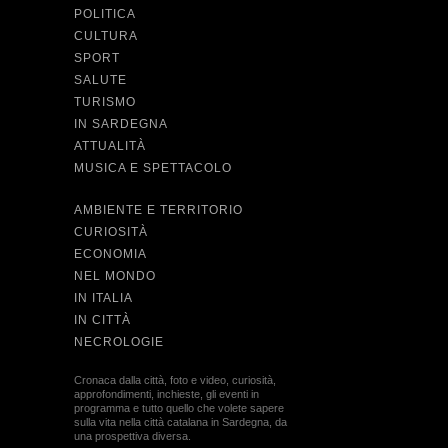
POLITICA
CULTURA
SPORT
SALUTE
TURISMO
IN SARDEGNA
ATTUALITÀ
MUSICA E SPETTACOLO
AMBIENTE E TERRITORIO
CURIOSITÀ
ECONOMIA
NEL MONDO
IN ITALIA
IN CITTÀ
NECROLOGIE
Cronaca dalla città, foto e video, curiosità,
approfondimenti, inchieste, gli eventi in
programma e tutto quello che volete sapere
sulla vita nella città catalana in Sardegna, da
una prospettiva diversa.