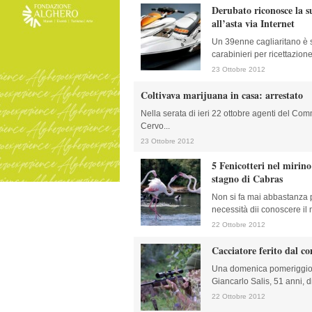
Derubato riconosce la 
all’asta via Internet
Un 39enne cagliaritano è 
carabinieri per ricettazion
23 Ottobre 2012
Coltivava marijuana in casa: arrestato
Nella serata di ieri 22 ottobre agenti del Comm
Cervo...
23 Ottobre 2012
5 Fenicotteri nel mirino
stagno di Cabras
Non si fa mai abbastanza p
necessità dii conoscere il
22 Ottobre 2012
Cacciatore ferito dal c
Una domenica pomeriggio 
Giancarlo Salis, 51 anni, di
22 Ottobre 2012