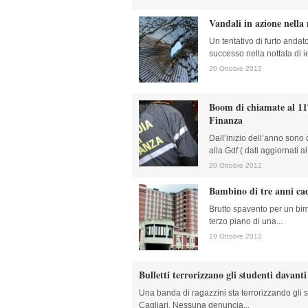
Vandali in azione nella 
Un tentativo di furto anda
successo nella nottata di ie
20 Ottobre 2012
Boom di chiamate al 11
Finanza
Dall’inizio dell’anno sono 
alla Gdf ( dati aggiornati al
20 Ottobre 2012
Bambino di tre anni cad
Brutto spavento per un bimb
terzo piano di una...
19 Ottobre 2012
Bulletti terrorizzano gli studenti davanti
Una banda di ragazzini sta terrorizzando gli s
Cagliari. Nessuna denuncia...