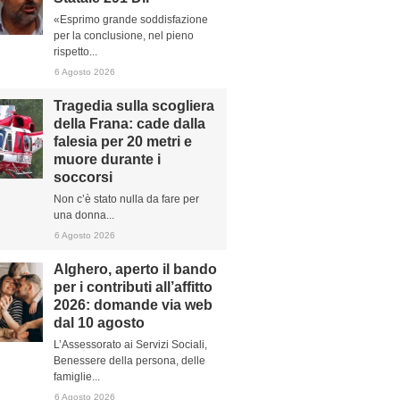
«Esprimo grande soddisfazione
per la conclusione, nel pieno
rispetto...
6 Agosto 2026
Tragedia sulla scogliera
della Frana: cade dalla
falesia per 20 metri e
muore durante i
soccorsi
Non c’è stato nulla da fare per
una donna...
6 Agosto 2026
Alghero, aperto il bando
per i contributi all’affitto
2026: domande via web
dal 10 agosto
L’Assessorato ai Servizi Sociali,
Benessere della persona, delle
famiglie...
6 Agosto 2026