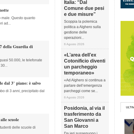
Italia: “Dal
Comune due pesi
notte
e due misure”
to male. Questo quanto
Scoppia la polemica
ri ad...
politica a Alghero sulla
gestione delle
operazioni...
6 Agosto 2026
7 della Guardia di
«L’area dell’ex
quasi 50.000, le telefonate
Cotonificio diventi
 30...
un parcheggio
temporaneo»
«Ad Alghero si continua a
e dal 3° piano: è salvo
parlare dell’emergenza
o di 3 anni, precipitato dal
parcheggi come se...
6 Agosto 2026
Posidonia, al via il
ULTI
trasferimento da
 alle scuole
San Giovanni a
San Marco
tudenti delle scuole di
Da ieri susseguono i