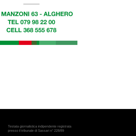
Testata giornalistica indipendente registrata
presso il tribunale di Sassari n° 228/89