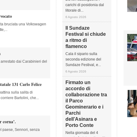
carichi di posidonia dal
litorale di...
vvocato
6 Agosto 2026
ata bruciata una Volkswagen
Il Sundaze
e,...
Festival si chiude
a ritmo di
flamenco
a
Cala il sipario sulla
seconda edizione del
 arrestato dai Carabinieri del
Sundaze Festival, e...
6 Agosto 2026
Firmato un
statale 131 Carlo Felice
accordo di
ttina sulla salita di
collaborazione tra
corriere Bartolini, che...
il Parco
Geominerario e i
Parchi
dell’Asinara e
r corna’.
Porto Conte
 del paese, Sennori, senza
Nella giornata del 4