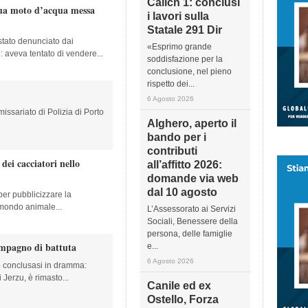
Calich 1: conclusi
sua moto d’acqua messa
i lavori sulla
Statale 291 Dir
stato denunciato dai
«Esprimo grande
e: aveva tentato di vendere...
soddisfazione per la
conclusione, nel pieno
rispetto dei...
6 Agosto 2026
issariato di Polizia di Porto
Alghero, aperto il
bando per i
contributi
 dei cacciatori nello
all’affitto 2026:
domande via web
dal 10 agosto
er pubblicizzare la
 mondo animale...
L’Assessorato ai Servizi
Sociali, Benessere della
persona, delle famiglie
ompagno di battuta
e...
6 Agosto 2026
conclusasi in dramma:
 Jerzu, è rimasto...
Canile ed ex
Ostello, Forza