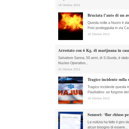
18 Ottobre 2012
Bruciata l’auto di un a
Questa notte a Nuoro è st
Polo posteggiata in via Catt
16 Ottobre 2012
Arrestato con 6 Kg. di marijuana in cas
Salvatore Sanna, 50 anni, di S.Giusta, è stato
Nucleo Operativo...
16 Ottobre 2012
Tragico incidente sulla 
Tragico incidente questa ma
Paulilatino: un furgone del 
16 Ottobre 2012
Sennori: ‘Bar chiuso pe
La notizia ha fatto il giro
alcun bisogno di essere...