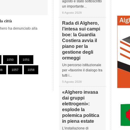
agosto è stato sottoscritto
un importante...
6 Agosto 2026
a città
Rada di Alghero,
hero ha denunciato alla
l’intesa sui campi
boe: la Guardia
Costiera avvia il
piano per la
gestione degli
ormeggi
1050
1051
Un percorso istituzionale
56
1057
1058
per «favorire il dialogo tra
tutti i...
5 Agosto 2026
«Alghero invasa
dai gruppi
elettrogeni»:
esplode la
polemica politica
in piena estate
L’installazione di