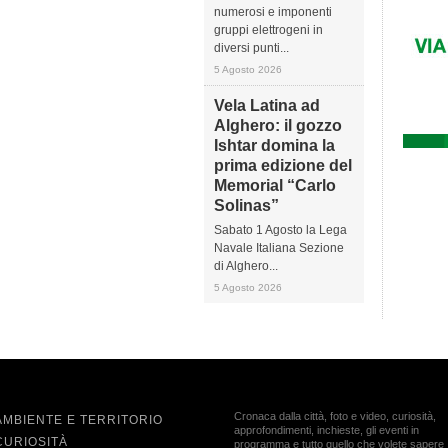
numerosi e imponenti
gruppi elettrogeni in
diversi punti...
5 Agosto 2026
Vela Latina ad
Alghero: il gozzo
Ishtar domina la
prima edizione del
Memorial “Carlo
Solinas”
Sabato 1 Agosto la Lega
Navale Italiana Sezione
di Alghero...
5 Agosto 2026
Cronaca dalla città, foto e video, curiosità,
AMBIENTE E TERRITORIO
approfondimenti, inchieste, gli eventi in
CURIOSITÀ
programma e tutto quello che volete sapere