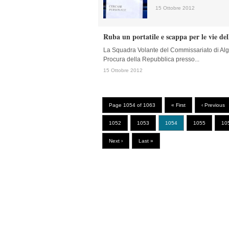
15 Ottobre 2012
Ruba un portatile e scappa per le vie dell
La Squadra Volante del Commissariato di Alg
Procura della Repubblica presso...
15 Ottobre 2012
Page 1054 of 1063
« First
‹ Previous
1052
1053
1054
1055
10
Next ›
Last »