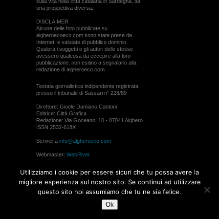
sulla vita nella città catalana in Sardegna, da
una prospettiva diversa.
DISCLAIMER
Alcune delle foto pubblicate su
algheroecoeco.com sono state prese da
Internet, e valutate di pubblico dominio.
Qualora i soggetti o gli autori delle stesse
avessero qualcosa da eccepire alla loro
pubblicazione, non esitino a segnalarlo alla
redazione di algheroeco.com
Testata giornalistica indipendente registrata
presso il tribunale di Sassari n° 228/89
Direttore: Gioele Damiano Cantoni
Editrice: Città Grafica
Redazione: Via Goceano, 10 - 07041 Alghero
ISSN 2532-618X
Scrivici a
info@algheroeco.com
Webmaster:
WebRiver
© ALGHERO ECO Riproduzione solo con il
Utilizziamo i cookie per essere sicuri che tu possa avere la
permesso di algheroeco.com
migliore esperienza sul nostro sito. Se continui ad utilizzare
questo sito noi assumiamo che tu ne sia felice.
WEB DESIGN
Ok