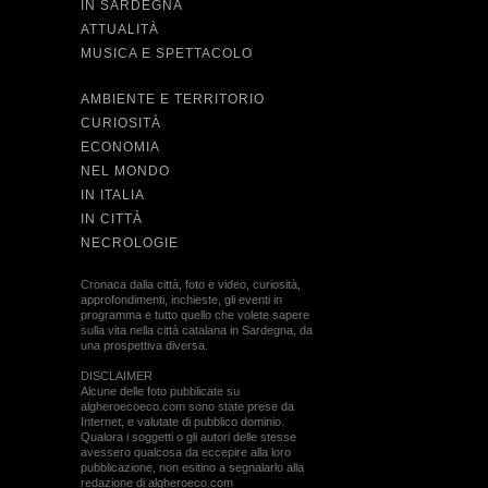
IN SARDEGNA
ATTUALITÀ
MUSICA E SPETTACOLO
AMBIENTE E TERRITORIO
CURIOSITÀ
ECONOMIA
NEL MONDO
IN ITALIA
IN CITTÀ
NECROLOGIE
Cronaca dalla città, foto e video, curiosità,
approfondimenti, inchieste, gli eventi in
programma e tutto quello che volete sapere
sulla vita nella città catalana in Sardegna, da
una prospettiva diversa.
DISCLAIMER
Alcune delle foto pubblicate su
algheroecoeco.com sono state prese da
Internet, e valutate di pubblico dominio.
Qualora i soggetti o gli autori delle stesse
avessero qualcosa da eccepire alla loro
pubblicazione, non esitino a segnalarlo alla
redazione di algheroeco.com