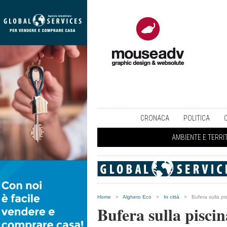
CRONACA
POLITICA
AMBIENTE E TERRI
Home
>
Alghero Eco
>
In città
>
Bufera sulla pi
Bufera sulla pisci