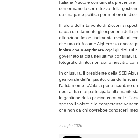
Italiana Nuoto e comunicata preventivament
confermano la correttezza della gestione
da una parte politica per mettere in dis
Il fulcro dell’intervento di Zicconi si spo
causa direttamente gli esponenti della 
attenzione fosse finalmente rivolta al co
che una città come Alghero sia ancora p
inoltre che a esprimere oggi giudizi sul 
governato la città nell’ultima consiliatura
fotografie di rito, non siano riusciti a c
In chiusura, il presidente della SSD Alg
gestionale dell’impianto, citando la sca
l’affidamento: «Vale la pena ricordare un 
nostra, ha mai partecipato alla manifes
la gestione della piscina comunale. Forse
spesso il valore e le competenze vengono
che non da chi dovrebbe conoscerli meg
7 Luglio 2026