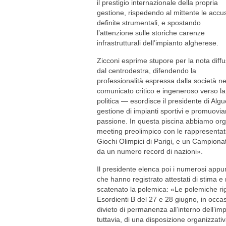
il prestigio internazionale della propria
gestione, rispedendo al mittente le accu
definite strumentali, e spostando
l’attenzione sulle storiche carenze
infrastrutturali dell’impianto algherese.
Zicconi esprime stupore per la nota diff
dal centrodestra, difendendo la
professionalità espressa dalla società n
comunicato critico e ingeneroso verso la
politica — esordisce il presidente di Al
gestione di impianti sportivi e promuov
passione. In questa piscina abbiamo organ
meeting preolimpico con le rappresentati
Giochi Olimpici di Parigi, e un Campiona
da un numero record di nazioni».
Il presidente elenca poi i numerosi appunt
che hanno registrato attestati di stima e 
scatenato la polemica: «Le polemiche ri
Esordienti B del 27 e 28 giugno, in occas
divieto di permanenza all’interno dell’im
tuttavia, di una disposizione organizzat