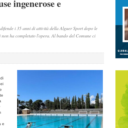
use ingenerose e
 difende i 35 anni di attività della Alguer Sport dopo le
chi non ha completato l'opera. Al bando del Comune ci
di
ei
e
te
a
D
n
à e