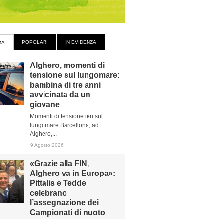
POPOLARI
IN EVIDENZA
MA
Alghero, momenti di
tensione sul lungomare:
bambina di tre anni
avvicinata da un
giovane
Momenti di tensione ieri sul
lungomare Barcellona, ad
Alghero,...
9 Agosto 2026
«Grazie alla FIN,
Alghero va in Europa»:
Pittalis e Tedde
celebrano
l’assegnazione dei
Campionati di nuoto