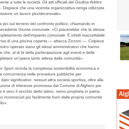
e a tutte le società. Gli atti ufficiali del Giudice Arbitro
. Dispiace che una vicenda organizzativa venga utilizzata
cussione un lavoro pluridecennale».
sta poi sul terreno del confronto politico, chiamando in
precedente Giunta comunale: «Ci piacerebbe che la stessa
mpletamento dell’impianto comunale. È infatti inaccettabile
riva di una piscina coperta — attacca Zicconi —. Colpisce
nostro operato siano gli stessi amministratori che hanno
 e che, al di là della partecipazione agli eventi e delle
ompletare un’opera tanto attesa dalla comunità».
uer Sport ricorda la complessa sostenibilità economica e
rsa concorrenza nelle procedure pubbliche per
dato significativo: nessun’altra società sportiva, oltre alla
tazione di interesse promossa dal Comune di Alghero per
 è vero il vecchio detto latino, nemo propheta in patria:
 riconosciuti più facilmente fuori dalla propria comunità
lio».