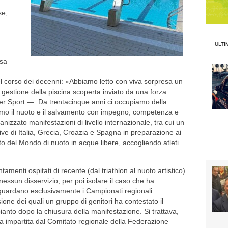
se,
ULTI
usa
el corso dei decenni: «Abbiamo letto con viva sorpresa un
 gestione della piscina scoperta inviato da una forza
guer Sport —. Da trentacinque anni ci occupiamo della
iamo il nuoto e il salvamento con impegno, competenza e
izzato manifestazioni di livello internazionale, tra cui un
ve di Italia, Grecia, Croazia e Spagna in preparazione ai
to del Mondo di nuoto in acque libere, accogliendo atleti
amenti ospitati di recente (dal triathlon al nuoto artistico)
nessun disservizio, per poi isolare il caso che ha
guardano esclusivamente i Campionati regionali
ione dei quali un gruppo di genitori ha contestato il
pianto dopo la chiusura della manifestazione. Si trattava,
iva impartita dal Comitato regionale della Federazione