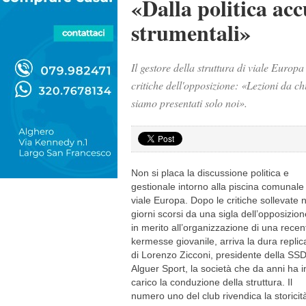
«Dalla politica acc
strumentali»
Il gestore della struttura di viale Europa
critiche dell'opposizione: «Lezioni da 
siamo presentati solo noi».
Non si placa la discussione politica e
gestionale intorno alla piscina comunale 
viale Europa. Dopo le critiche sollevate n
giorni scorsi da una sigla dell’opposizion
in merito all’organizzazione di una recen
kermesse giovanile, arriva la dura replic
di Lorenzo Zicconi, presidente della SS
Alguer Sport, la società che da anni ha i
carico la conduzione della struttura. Il
numero uno del club rivendica la storicit