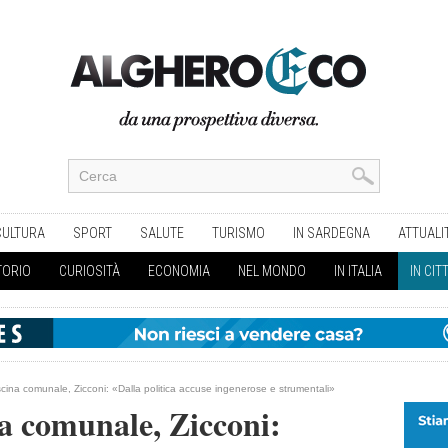
CULTURA
SPORT
SALUTE
TURISMO
IN SARDEGNA
ATTUALI
TORIO
CURIOSITÀ
ECONOMIA
NEL MONDO
IN ITALIA
IN CIT
scina comunale, Zicconi: «Dalla politica accuse ingenerose e strumentali»
na comunale, Zicconi: