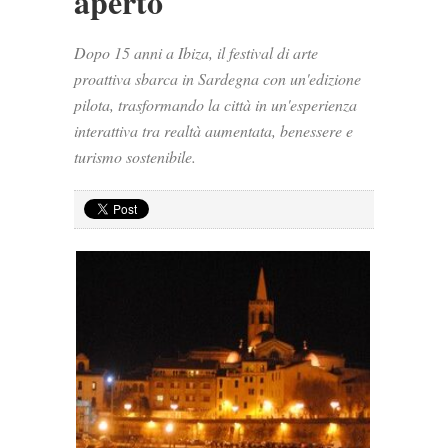
aperto
Dopo 15 anni a Ibiza, il festival di arte
proattiva sbarca in Sardegna con un'edizione
pilota, trasformando la città in un'esperienza
interattiva tra realtà aumentata, benessere e
turismo sostenibile.