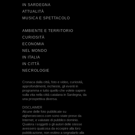
IN SARDEGNA
ATTUALITÀ
MUSICA E SPETTACOLO
AMBIENTE E TERRITORIO
CURIOSITÀ
ECONOMIA
NEL MONDO
IN ITALIA
IN CITTÀ
NECROLOGIE
Cronaca dalla città, foto e video, curiosità,
approfondimenti, inchieste, gli eventi in
programma e tutto quello che volete sapere
sulla vita nella città catalana in Sardegna, da
una prospettiva diversa.
DISCLAIMER
Alcune delle foto pubblicate su
algheroecoeco.com sono state prese da
Internet, e valutate di pubblico dominio.
Qualora i soggetti o gli autori delle stesse
avessero qualcosa da eccepire alla loro
pubblicazione, non esitino a segnalarlo alla