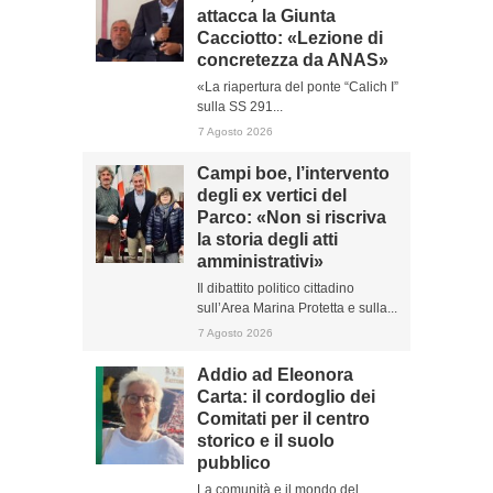
attacca la Giunta
Cacciotto: «Lezione di
concretezza da ANAS»
«La riapertura del ponte “Calich I”
sulla SS 291...
7 Agosto 2026
Campi boe, l’intervento
degli ex vertici del
Parco: «Non si riscriva
la storia degli atti
amministrativi»
Il dibattito politico cittadino
sull’Area Marina Protetta e sulla...
7 Agosto 2026
Addio ad Eleonora
Carta: il cordoglio dei
Comitati per il centro
storico e il suolo
pubblico
La comunità e il mondo del