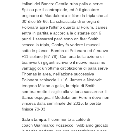
italiani del Banco: Gentile ruba palla e serve
Spissu per il contropiede, ed è il giocatore
originario di Maddaloni a infilare la tripla che al
30’ dice 59-66. La schiacciata di energia di
Polonara apre l’ultimo quarto al Forum, James
entra in partita e accorcia le distanze con 6
punti. I sassaresi però sono on fire: Smith
scocca la tripla, Cooley fa vedere i muscoli
sotto le plance. Bomba di Polonara ed è nuovo
+11 isolano (67-78). Con una bella azione di
teamwork i giganti scrivono il nuovo massimo
vantaggio: un’ottima circolazione di palla serve
Thomas in area, nell’azione successiva
Polonara schiaccia il +16. James e Nedovic
tengono Milano a galla, la tripla di Smith
sembra mette il sigillo alla vittoria sassarese. Il
Banco espugna il Mediolanum Forum dove non
vinceva dalla semifinale del 2015: la partita
finisce 79-93
Sala stampa
. Il commento a caldo di
coach Gianmarco Pozzecco: “Abbiamo giocato