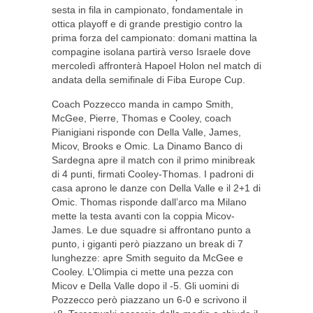
sesta in fila in campionato, fondamentale in
ottica playoff e di grande prestigio contro la
prima forza del campionato: domani mattina la
compagine isolana partirà verso Israele dove
mercoledì affronterà Hapoel Holon nel match di
andata della semifinale di Fiba Europe Cup.
Coach Pozzecco manda in campo Smith,
McGee, Pierre, Thomas e Cooley, coach
Pianigiani risponde con Della Valle, James,
Micov, Brooks e Omic. La Dinamo Banco di
Sardegna apre il match con il primo minibreak
di 4 punti, firmati Cooley-Thomas. I padroni di
casa aprono le danze con Della Valle e il 2+1 di
Omic. Thomas risponde dall’arco ma Milano
mette la testa avanti con la coppia Micov-
James. Le due squadre si affrontano punto a
punto, i giganti però piazzano un break di 7
lunghezze: apre Smith seguito da McGee e
Cooley. L’Olimpia ci mette una pezza con
Micov e Della Valle dopo il -5. Gli uomini di
Pozzecco però piazzano un 6-0 e scrivono il