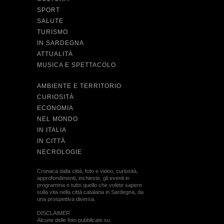
SPORT
SALUTE
TURISMO
IN SARDEGNA
ATTUALITÀ
MUSICA E SPETTACOLO
AMBIENTE E TERRITORIO
CURIOSITÀ
ECONOMIA
NEL MONDO
IN ITALIA
IN CITTÀ
NECROLOGIE
Cronaca dalla città, foto e video, curiosità,
approfondimenti, inchieste, gli eventi in
programma e tutto quello che volete sapere
sulla vita nella città catalana in Sardegna, da
una prospettiva diversa.
DISCLAIMER
Alcune delle foto pubblicate su