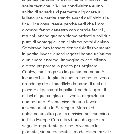
la partita perfetta, ma non per tatticismo o per
scelte tecniche: c’è una condivisione e uno
spirito di squadra ci permette di giocare a
Milano una partita stando avanti dall’inizio alla
fine. Una cosa irreale perché vedi che i loro
giocatori fanno canestro con grande facilità,
ma noi -anche quando siamo arrivati a soli due
punti di vantaggio- non ci siamo persi d’animo.
Sembrava loro fossero rientrati definitivamente
in partita invece questi ragazzi hanno un’anima
e un cuore enorme. Immaginavo che Milano
avesse preparato la partita per arginare
Cooley, ma il ragazzo in questo momento è
incontenibile: in più, in questo momento, vedo
grande spirito di sacrificio da parte di tutti e il
piacere di passarsi la palla. Una delle grandi
chiavi di questo gioco. Li voglio ringrazio tutti,
uno per uno. Stiamo vivendo una favola
insieme a tutta la Sardegna. Mercoledì
abbiamo un’altra partita decisiva nel cammino
in Fiba Europe Cup e la vittoria di oggi è un
segnale importante per me. Viviamo alla
giornata, siamo cresciuti in modo esponenziale