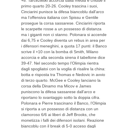
+8. Tarcezwski accorcia dalla media e chiude il
primo quarto 20-26. Cooley trascina i suoi,
Cinciarini punisce la difesa biancoblu dall’arco
ma l’offensiva italiana con Spissu e Gentile
prosegue la corsa sassarese. Cinciarini riporta
le scarpette rosse a un possesso di distanza
ma i giganti non ci stanno. Polonara si accende
dai 6,75 e Cooley diventa un rebus in area per
i difensori meneghini, a quota 17 punti: il Banco
scrive il +10 con la bomba di Smith, Milano
accorcia e alla seconda sirena il tabellone dice
39-47. Nel secondo tempo l’Olimpia rientra
dagli spogliatoi con la voglia di risalire la china:
botta e risposta tra Thomas e Nedovic in avvio
di terzo quarto. McGee e Cooley lanciano la
corsa della Dinamo ma Micov e James
puniscono la difesa sassarese dall’arco e
riportano lo svantaggio sotto la doppia cifra.
Polonara e Pierre trascinano il Banco, l’Olimpia
si riporta a un possesso di distanza con un
clamoroso 6/6 ai liberi di Jeff Brooks, che
monetizza i falli dei difensori isolani. Reazione
biancoblu con il break di 5-0 acceso dagli