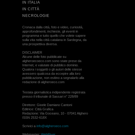
IN ITALIA
IN CITTÀ
NECROLOGIE
Cronaca dalla città, foto e video, curiosità,
approfondimenti, inchieste, gli eventi in
programma e tutto quello che volete sapere
sulla vita nella città catalana in Sardegna, da
una prospettiva diversa.
DISCLAIMER
Alcune delle foto pubblicate su
algheroecoeco.com sono state prese da
Internet, e valutate di pubblico dominio.
Qualora i soggetti o gli autori delle stesse
avessero qualcosa da eccepire alla loro
pubblicazione, non esitino a segnalarlo alla
redazione di algheroeco.com
Testata giornalistica indipendente registrata
presso il tribunale di Sassari n° 228/89
Direttore: Gioele Damiano Cantoni
Editrice: Città Grafica
Redazione: Via Goceano, 10 - 07041 Alghero
ISSN 2532-618X
Scrivici a
info@algheroeco.com
Webmaster:
WebRiver