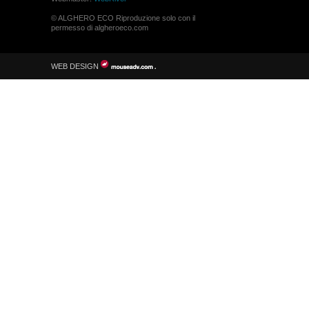
© ALGHERO ECO Riproduzione solo con il
permesso di algheroeco.com
WEB DESIGN