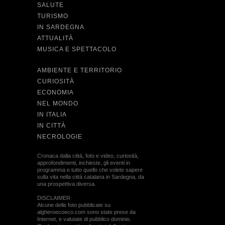
SALUTE
TURISMO
IN SARDEGNA
ATTUALITÀ
MUSICA E SPETTACOLO
AMBIENTE E TERRITORIO
CURIOSITÀ
ECONOMIA
NEL MONDO
IN ITALIA
IN CITTÀ
NECROLOGIE
Cronaca dalla città, foto e video, curiosità,
approfondimenti, inchieste, gli eventi in
programma e tutto quello che volete sapere
sulla vita nella città catalana in Sardegna, da
una prospettiva diversa.
DISCLAIMER
Alcune delle foto pubblicate su
algheroecoeco.com sono state prese da
Internet, e valutate di pubblico dominio.