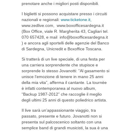
prenotare anche i migliori posti disponibili.
I biglietti si possono acquistare presso i circuiti
nazionali e regionali:
www.ticketone.it,
www.zedlive.com, www.boxofficesardegna.it
(Box Office, viale R. Margherita 43, Cagliari tel.
070 657428, e mail
info@boxofficesardegna.it
) e ancora agli sportelli delle agenzie del Banco
di Sardegna, Unicredit e Boxoffice Toscana.
Si tratterà di un live speciale, di una festa per
una carriera sorprendente che stupisce e
sorprende lo stesso Jovanotti: “Al gasamento si
unisce l’emozione di tenere in mano 25 anni
della mia vita”, afferma il cantante. La tournèe
è infatti contemporanea al nuovo album,
“Backup 1987-2012” che raccoglie il meglio
degli ultimi 25 anni di questo poliedrico artista.
Il live sarà un’appassionante viaggio, tra
passato, presente e futuro. Jovanotti non si
presenta sul palcoscenico soltanto con una
semplice band di grandi musicisti, la sua è una