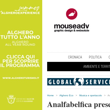
CRONACA
POLITICA
AMBIENTE E TERRI
Home
>
Alghero Eco
>
Musica e spettacolo
>
An
Analfabelfica pre