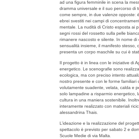
ad una figura femminile in scena la messa
dramma universale e il suo percorso di tr
come sempre, in due valenze opposte: è 
ebrei svestiti nei campi di concentrament
mentale. La nudità di Cristo esposta ai pat
segni rossi del rossetto sulla pelle bianc
rimanere nascosto e silente. In nome di 
sensualità insieme, il manifesto stesso, c
presenta un corpo maschile su cui è stat
Il progetto è in linea con le iniziative d
energetico. Le scenografie sono realizzat
ecologica, ma con preciso intento attuali
nostro presente e con le forme familiari 
volutamente suadente, velata, calda e per
solo lampadine a risparmio energetico, l
cultura in una maniera sostenibile. Inoltre
interamente realizzato con materiali rici
alessandrina Thais.
L’ideazione e la realizzazione del proget
spettacolo è previsto per sabato 2 e dom
Scuole Medie di via Malta.