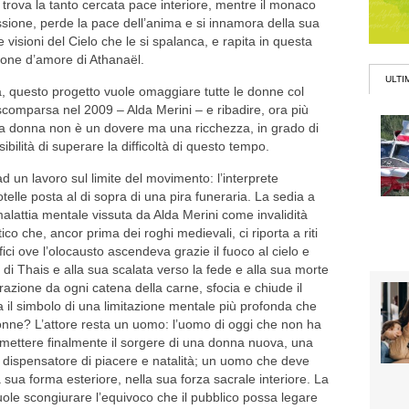
 trova la tanto cercata pace interiore, mentre il monaco
sione, perde la pace dell’anima e si innamora della sua
 visioni del Cielo che le si spalanca, e rapita in questa
sione d’amore di Athanaël.
ULTI
a, questo progetto vuole omaggiare tutte le donne col
scomparsa nel 2009 – Alda Merini – e ribadire, ora più
ella donna non è un dovere ma una ricchezza, in grado di
bilità di superare la difficoltà di questo tempo.
 un lavoro sul limite del movimento: l’interprete
telle posta al di sopra di una pira funeraria. La sedia a
malattia mentale vissuta da Alda Merini come invalidità
ico che, ancor prima dei roghi medievali, ci riporta a riti
ici ove l’olocausto ascendeva grazie il fuoco al cielo e
a di Thais e alla sua scalata verso la fede e alla sua morte
razione da ogni catena della carne, sfocia e chiude il
a il simbolo di una limitazione mentale più profonda che
onne? L’attore resta un uomo: l’uomo di oggi che non ha
mmettere finalmente il sorgere di una donna nuova, una
o dispensatore di piacere e natalità; un uomo che deve
 sua forma esteriore, nella sua forza sacrale interiore. La
vuole scongiurare l’equivoco che il pubblico possa legare