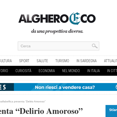
CULTURA
SPORT
SALUTE
TURISMO
IN SARDEGNA
ATTUALI
TORIO
CURIOSITÀ
ECONOMIA
NEL MONDO
IN ITALIA
IN CIT
alfabelfica presenta “Delirio Amoroso”
senta “Delirio Amoroso”