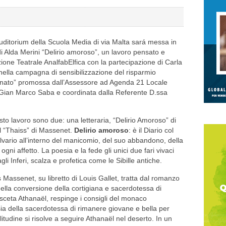
’Auditorium della Scuola Media di via Malta sará messa in
di Alda Merini “Delirio amoroso”, un lavoro pensato e
ione Teatrale AnalfabElfica con la partecipazione di Carla
 nella campagna di sensibilizzazione del risparmio
inato” promossa dall’Assessore ad Agenda 21 Locale
 Gian Marco Saba e coordinata dalla Referente D.ssa
o lavoro sono due: una letteraria, “Delirio Amoroso” di
il “Thaiss” di Massenet.
Delirio amoroso
: è il Diario col
lvario all’interno del manicomio, del suo abbandono, della
ogni affetto. La poesia e la fede gli unici due fari vivaci
li Inferi, scalza e profetica come le Sibille antiche.
les Massenet, su libretto di Louis Gallet, tratta dal romanzo
ella conversione della cortigiana e sacerdotessa di
’asceta Athanaël, respinge i consigli del monaco
ia della sacerdotessa di rimanere giovane e bella per
udine si risolve a seguire Athanaël nel deserto. In un