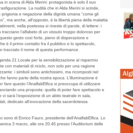
 in scena di Alda Merini: protagonista è solo il suo
asfigurazione. La nudità che in Alda Merini si scinde,
prigionia e negazione della dignità umana “come gli
o”, ma anche, all’opposto, è la libertà piena della malattia
imenti, nella poetessa si riveste di parole, di lettere: i
a tracciano l’alfabeto di un vissuto troppo doloroso per
questo gesto così forte, pieno di disperazione e
he è il primo contatto fra il pubblico e lo spettacolo,
o tracciato il nome di questa performance.
i Agenda 21 Locale per la sensibilizzazione al risparmio
e con materiali di riciclo, non solo per una ragione
zzante: i simboli sono antichissimi, ma ricomposti nel
che fanno parte della nostra epoca. L’illuminazione è
 fare questo l’AnalfabElfica si preoccupa di utilizzare
anciando una proposta: quella di poter fare spettacolo e
 vi sarà l’esposizione di un abito teatrale in sala,
clati, dedicato all’evocazione della sacerdotessa
to sono di Enrico Fauro, presidente dell’AnalfabElfica. Lo
enica 3 marzo, alle ore 20.45 presso l’Auditorium delle