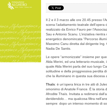
Il 2 e il 3 marzo alle ore 20.45 presso l
scena l’adattamento teatrale dell’opera 
realizzato da Enrico Fauro per l’Associaz
Sau e Antonio Scanu. L’iniziativa rientra
energetico denomincata “Percorso illum
Massimo Canu diretta dal dirigente Ing.
Nadia De Santis.
Le opere “armonizzate” insieme per quest
Alda Merini, ed una letterario-musicale, 
quale Alda Merini parla del suo lungo Ca
solitudine e della proggressiva perdita di 
che la illuminano in questa sua discesa ag
Thaïs
: è un’opera lirica in tre atti di Ju
omonimo di Anatole France. È la storia d
Afrodite Thaïs. Invitata a redimersi dall
deridendolo… ma qualcosa filtra nell’ans
sempre: dopo un intenso momento di solit