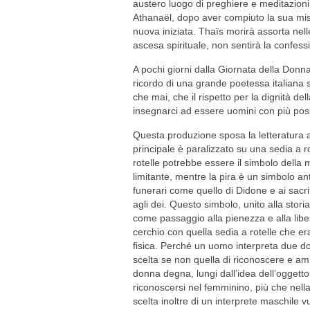
austero luogo di preghiere e meditazioni
Athanaël, dopo aver compiuto la sua mis
nuova iniziata. Thaïs morirà assorta nelle
ascesa spirituale, non sentirà la confes
A pochi giorni dalla Giornata della Donn
ricordo di una grande poetessa italiana 
che mai, che il rispetto per la dignità d
insegnarci ad essere uomini con più possi
Questa produzione sposa la letteratura ad
principale è paralizzato su una sedia a ro
rotelle potrebbe essere il simbolo della 
limitante, mentre la pira è un simbolo ant
funerari come quello di Didone e ai sacrif
agli dei. Questo simbolo, unito alla stori
come passaggio alla pienezza e alla libe
cerchio con quella sedia a rotelle che er
fisica. Perché un uomo interpreta due d
scelta se non quella di riconoscere e a
donna degna, lungi dall’idea dell’oggett
riconoscersi nel femminino, più che nella
scelta inoltre di un interprete maschile 