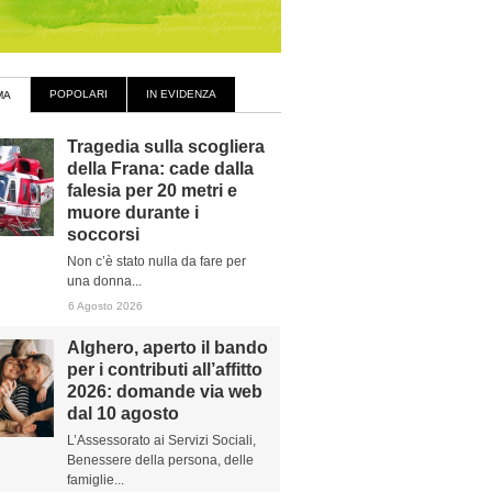
POPOLARI
IN EVIDENZA
MA
Tragedia sulla scogliera
della Frana: cade dalla
falesia per 20 metri e
muore durante i
soccorsi
Non c’è stato nulla da fare per
una donna...
6 Agosto 2026
Alghero, aperto il bando
per i contributi all’affitto
2026: domande via web
dal 10 agosto
L’Assessorato ai Servizi Sociali,
Benessere della persona, delle
famiglie...