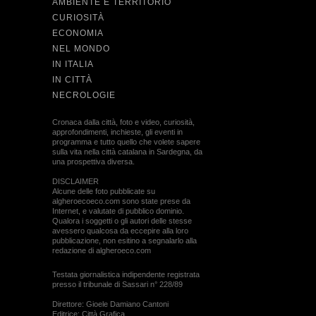
AMBIENTE E TERRITORIO
CURIOSITÀ
ECONOMIA
NEL MONDO
IN ITALIA
IN CITTÀ
NECROLOGIE
Cronaca dalla città, foto e video, curiosità,
approfondimenti, inchieste, gli eventi in
programma e tutto quello che volete sapere
sulla vita nella città catalana in Sardegna, da
una prospettiva diversa.
DISCLAIMER
Alcune delle foto pubblicate su
algheroecoeco.com sono state prese da
Internet, e valutate di pubblico dominio.
Qualora i soggetti o gli autori delle stesse
avessero qualcosa da eccepire alla loro
pubblicazione, non esitino a segnalarlo alla
redazione di algheroeco.com
Testata giornalistica indipendente registrata
presso il tribunale di Sassari n° 228/89
Direttore: Gioele Damiano Cantoni
Editrice: Città Grafica