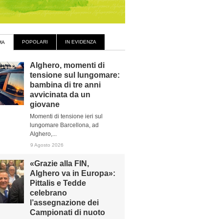
POPOLARI
IN EVIDENZA
MA
Alghero, momenti di
tensione sul lungomare:
bambina di tre anni
avvicinata da un
giovane
Momenti di tensione ieri sul
lungomare Barcellona, ad
Alghero,...
9 Agosto 2026
«Grazie alla FIN,
Alghero va in Europa»:
Pittalis e Tedde
celebrano
l’assegnazione dei
Campionati di nuoto