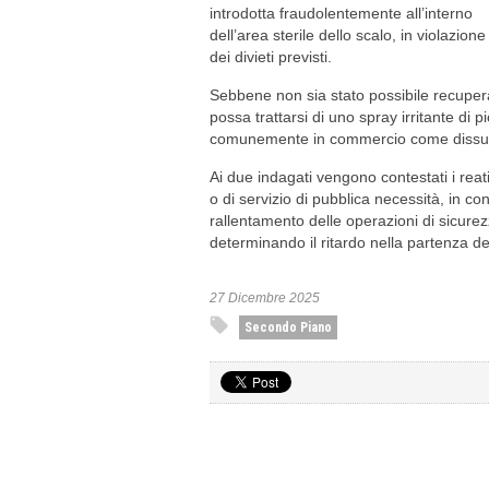
introdotta fraudolentemente all’interno
dell’area sterile dello scalo, in violazione
dei divieti previsti.
Sebbene non sia stato possibile recuperare
possa trattarsi di uno spray irritante di p
comunemente in commercio come dissuas
Ai due indagati vengono contestati i reati
o di servizio di pubblica necessità, in co
rallentamento delle operazioni di sicure
determinando il ritardo nella partenza d
27 Dicembre 2025
Secondo Piano