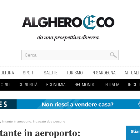
CULTURA
SPORT
SALUTE
TURISMO
IN SARDEGNA
ATTUALI
TORIO
CURIOSITÀ
ECONOMIA
NEL MONDO
IN ITALIA
IN CIT
y irritante in aeroporto: indagate due persone
itante in aeroporto: