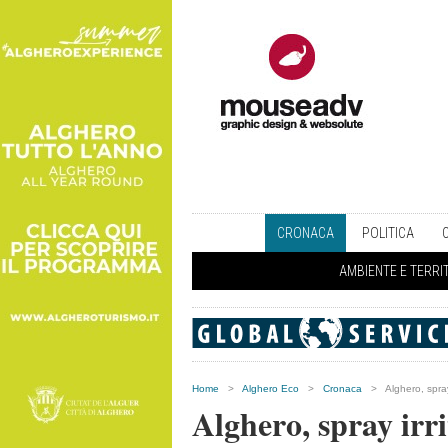
CRONACA
POLITICA
AMBIENTE E TERRI
Home
>
Alghero Eco
>
Cronaca
>
Alghero, spra
Alghero, spray irr