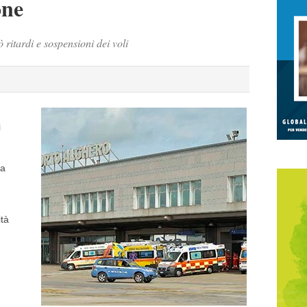
one
 ritardi e sospensioni dei voli
i
la
ità