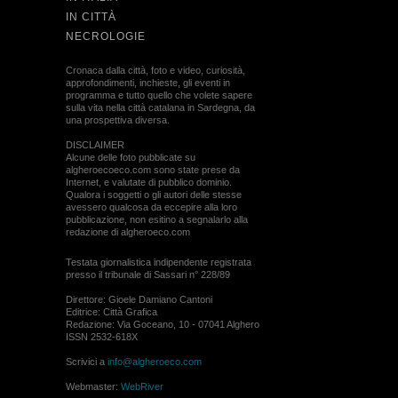
IN CITTÀ
NECROLOGIE
Cronaca dalla città, foto e video, curiosità,
approfondimenti, inchieste, gli eventi in
programma e tutto quello che volete sapere
sulla vita nella città catalana in Sardegna, da
una prospettiva diversa.
DISCLAIMER
Alcune delle foto pubblicate su
algheroecoeco.com sono state prese da
Internet, e valutate di pubblico dominio.
Qualora i soggetti o gli autori delle stesse
avessero qualcosa da eccepire alla loro
pubblicazione, non esitino a segnalarlo alla
redazione di algheroeco.com
Testata giornalistica indipendente registrata
presso il tribunale di Sassari n° 228/89
Direttore: Gioele Damiano Cantoni
Editrice: Città Grafica
Redazione: Via Goceano, 10 - 07041 Alghero
ISSN 2532-618X
Scrivici a
info@algheroeco.com
Webmaster:
WebRiver