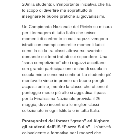
20mila studenti: un’importante iniziativa che ha
lo scopo di divertire ma soprattutto di
insegnare le buone pratiche ai giovanissimi.
Un Campionato Nazionale del Riciclo su misura
per i teenagers di tutta Italia che unisce
momenti di confronto in cui i ragazzi vengono
istruiti con esempi concreti e momenti ludici
come la sfida tra classi attraverso svariate
domande sui temi trattati cui rispondere. Una
“sana competizione” che i ragazzi accettano
con grande partecipazione e che di scuola in
scuola miete consensi continui. Lo studente più
meritevole vince in premio un buono per gli
acquisti online, mentre la classe che ottiene il
punteggio medio più alto si aggiudica il pass
per la Finalissima Nazionale prevista il 26
maggio, dove incontrerà le migliori classi
selezionate in ogni Istituto e in tutta Italia.
Protagonisti del format “green” ad Alghero
gli studenti dell’IIS “Piazza Sulis”
. Un’attività
coinvolgente e formativa per i ragazzi che