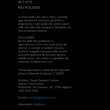
IN CITTÀ
NECROLOGIE
Cronaca dalla città, foto e video, curiosità,
approfondimenti, inchieste, gli eventi in
programma e tutto quello che volete sapere
sulla vita nella città catalana in Sardegna, da
una prospettiva diversa.
DISCLAIMER
Alcune delle foto pubblicate su
algheroecoeco.com sono state prese da
Internet, e valutate di pubblico dominio.
Qualora i soggetti o gli autori delle stesse
avessero qualcosa da eccepire alla loro
pubblicazione, non esitino a segnalarlo alla
redazione di algheroeco.com
Testata giornalistica indipendente registrata
presso il tribunale di Sassari n° 228/89
Direttore: Gioele Damiano Cantoni
Editrice: Città Grafica
Redazione: Via Goceano, 10 - 07041 Alghero
ISSN 2532-618X
Scrivici a
info@algheroeco.com
Webmaster:
WebRiver