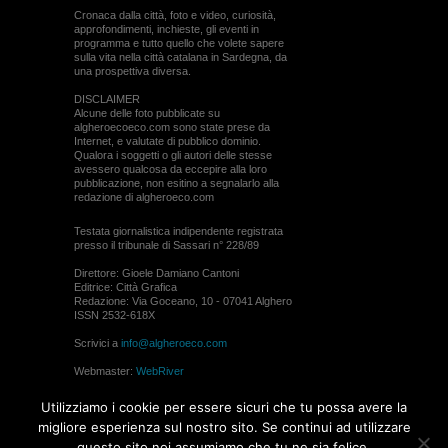
Cronaca dalla città, foto e video, curiosità,
approfondimenti, inchieste, gli eventi in
programma e tutto quello che volete sapere
sulla vita nella città catalana in Sardegna, da
una prospettiva diversa.
DISCLAIMER
Alcune delle foto pubblicate su
algheroecoeco.com sono state prese da
Internet, e valutate di pubblico dominio.
Qualora i soggetti o gli autori delle stesse
avessero qualcosa da eccepire alla loro
pubblicazione, non esitino a segnalarlo alla
redazione di algheroeco.com
Testata giornalistica indipendente registrata
presso il tribunale di Sassari n° 228/89
Direttore: Gioele Damiano Cantoni
Editrice: Città Grafica
Redazione: Via Goceano, 10 - 07041 Alghero
ISSN 2532-618X
Scrivici a
info@algheroeco.com
Webmaster:
WebRiver
© ALGHERO ECO Riproduzione solo con il
Utilizziamo i cookie per essere sicuri che tu possa avere la
permesso di algheroeco.com
migliore esperienza sul nostro sito. Se continui ad utilizzare
questo sito noi assumiamo che tu ne sia felice.